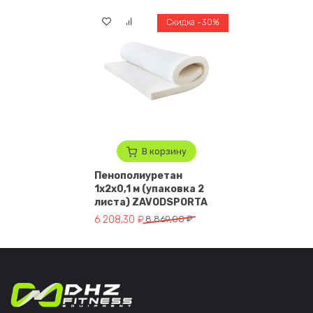
Скидка -30%
В корзину
Пенополиуретан
1x2x0,1 м (упаковка 2
листа) ZAVODSPORTA
Первоначальная цена составляла 8 869,00 ₽.
Текущая цена: 6 208,30 ₽.
6 208,30
₽
8 869,00
₽