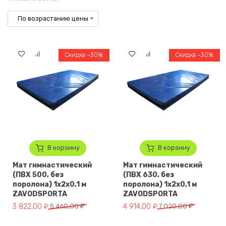
Скидка -30%
Скидка -30%
В корзину
В корзину
Мат гимнастический
Мат гимнастический
(ПВХ 500, без
(ПВХ 630, без
поролона) 1x2x0,1 м
поролона) 1x2x0,1 м
ZAVODSPORTA
ZAVODSPORTA
Первоначальная цена составляла 5 460,00 ₽.
Текущая цена: 3 822,00 ₽.
Первоначальная цена составля
Текущая цена: 4 914,00 ₽.
3 822,00
₽
5 460,00
₽
4 914,00
₽
7 020,00
₽