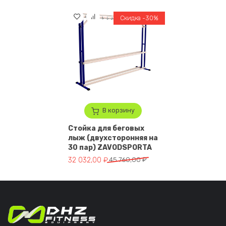
Скидка -30%
В корзину
Стойка для беговых
лыж (двухсторонняя на
30 пар) ZAVODSPORTA
Первоначальная цена составляла 45 760,00 ₽.
Текущая цена: 32 032,00 ₽.
32 032,00
₽
45 760,00
₽