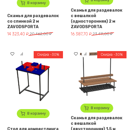
В корзину
Скамья для раздевалок
Скамья для раздевалок
с вешалкой
со спинкой 2 м
(односторонняя) 2 м
ZAVODSPORTA
ZAVODSPORTA
Первоначальная цена составляла 20 462,00 ₽.
Текущая цена: 14 323,40 ₽.
Первоначальная цена составля
Текущая цена: 16 387,70 ₽.
14 323,40
₽
20 462,00
₽
16 387,70
₽
23 411,00
₽
Скидка -30%
Скидка -30%
В корзину
В корзину
Скамья для раздевалок
с вешалкой
Стол для армрестлинга
(двусторонняя) 1,5 м