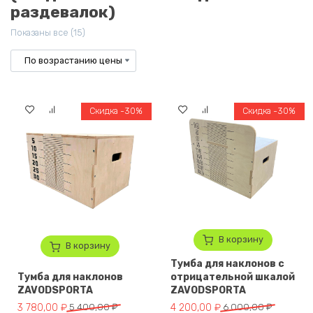
раздевалок)
Цены: по возрастанию
Показаны все (15)
Скидка -30%
Скидка -30%
В корзину
В корзину
Тумба для наклонов с
Тумба для наклонов
отрицательной шкалой
ZAVODSPORTA
ZAVODSPORTA
Первоначальная цена составляла 5 400,00 ₽.
Текущая цена: 3 780,00 ₽.
Первоначальная цена составл
Текущая цена: 4 200,00 ₽.
3 780,00
₽
5 400,00
₽
4 200,00
₽
6 000,00
₽