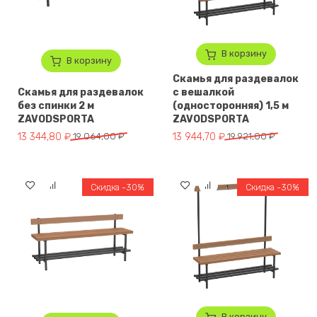
В корзину
В корзину
Скамья для раздевалок
Скамья для раздевалок
с вешалкой
без спинки 2 м
(односторонняя) 1,5 м
ZAVODSPORTA
ZAVODSPORTA
Первоначальная цена составляла 19 064,00 ₽.
Текущая цена: 13 344,80 ₽.
Первоначальная цена составля
Текущая цена: 13 944,70 ₽.
13 344,80
₽
19 064,00
₽
13 944,70
₽
19 921,00
₽
Скидка -30%
Скидка -30%
В корзину