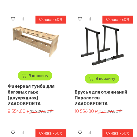
Скидка -30%
Скидка -30%
В корзину
В корзину
Фанерная тумба для
беговых лыж
Брусья для отжиманий
(двухрядная)
Паралетсы
ZAVODSPORTA
ZAVODSPORTA
Первоначальная цена составляла 12 220,00 ₽.
Текущая цена: 8 554,00 ₽.
Первоначальная цена составля
Текущая цена: 10 556,00 ₽.
8 554,00
₽
12 220,00
₽
10 556,00
₽
15 080,00
₽
Скидка -30%
Скидка -30%