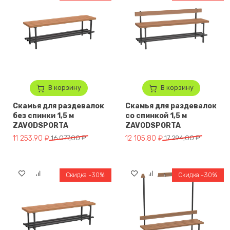
В корзину
В корзину
Скамья для раздевалок
Скамья для раздевалок
без спинки 1,5 м
со спинкой 1,5 м
ZAVODSPORTA
ZAVODSPORTA
Первоначальная цена составляла 16 077,00 ₽.
Текущая цена: 11 253,90 ₽.
Первоначальная цена составля
Текущая цена: 12 105,80 ₽.
11 253,90
₽
16 077,00
₽
12 105,80
₽
17 294,00
₽
Скидка -30%
Скидка -30%