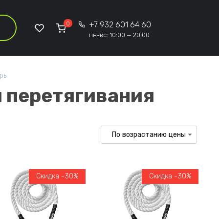
0
+7 932 601 64 60
пн-вс: 10:00 — 20:00
рь
 перетягивания
Скидка -30%
Скидка -30%