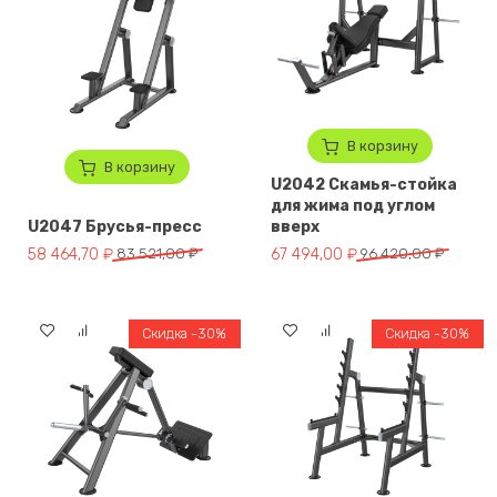
В корзину
В корзину
U2042 Скамья-стойка
для жима под углом
U2047 Брусья-пресс
вверх
Первоначальная цена составляла 83 521,00 ₽.
Текущая цена: 58 464,70 ₽.
Первоначальная цена составл
Текущая цена: 67 494,00 ₽.
58 464,70
₽
83 521,00
₽
67 494,00
₽
96 420,00
₽
Скидка -30%
Скидка -30%