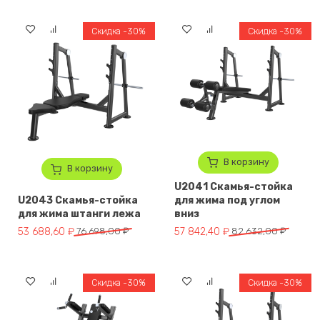
Скидка -30%
Скидка -30%
В корзину
В корзину
U2041 Скамья-стойка
U2043 Скамья-стойка
для жима под углом
для жима штанги лежа
вниз
Первоначальная цена составляла 76 698,00 ₽.
Текущая цена: 53 688,60 ₽.
Первоначальная цена составля
Текущая цена: 57 842,40 ₽.
53 688,60
₽
76 698,00
₽
57 842,40
₽
82 632,00
₽
Скидка -30%
Скидка -30%