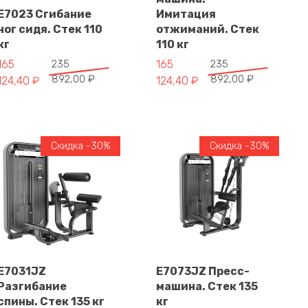
В корзину
E7023 Сгибание
Имитация
В корзину
ног сидя. Стек 110
отжиманий. Стек
кг
110 кг
а 235 892,00 ₽.
Первоначальная цена составляла 235 892,00 ₽.
Текущая цена: 165 124,40 ₽.
Первоначальная цена составл
Текущая цена: 165 124,40 ₽.
165
235
165
235
892,00
₽
892,00
₽
124,40
₽
124,40
₽
Скидка -30%
Скидка -30%
E7031JZ
E7073JZ Пресс-
Разгибание
машина. Стек 135
В корзину
В корзину
спины. Стек 135 кг
кг