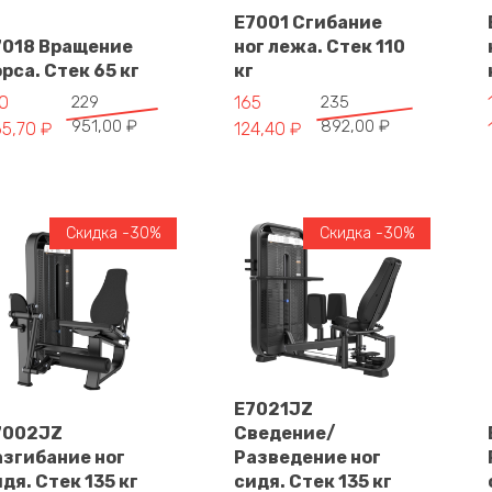
E7001 Сгибание
В корзину
7018 Вращение
ног лежа. Стек 110
В корзину
рса. Стек 65 кг
кг
рвоначальная цена составляла 229 951,00 ₽.
кущая цена: 160 965,70 ₽.
Первоначальная цена составлял
Текущая цена: 165 124,40 ₽.
0
229
165
235
951,00
₽
892,00
₽
65,70
₽
124,40
₽
Скидка -30%
Скидка -30%
E7021JZ
7002JZ
Сведение/
В корзину
азгибание ног
Разведение ног
В корзину
дя. Стек 135 кг
сидя. Стек 135 кг