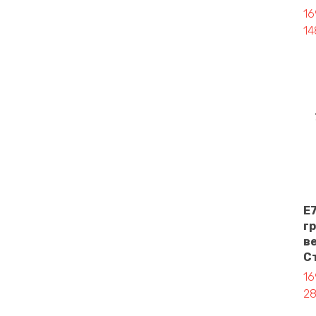
Пе
Те
16
14
E
г
в
Ст
Пе
Те
16
28