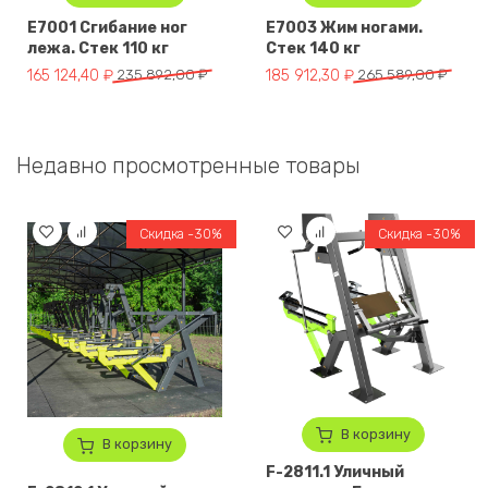
E7001 Сгибание ног
E7003 Жим ногами.
лежа. Стек 110 кг
Стек 140 кг
Первоначальная цена составляла 235 892,00 ₽.
Текущая цена: 165 124,40 ₽.
Первоначальная цена составля
Текущая цена: 185 912,30 ₽.
165 124,40
₽
235 892,00
₽
185 912,30
₽
265 589,00
₽
Недавно просмотренные товары
Скидка -30%
Скидка -30%
В корзину
В корзину
F-2811.1 Уличный