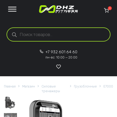
Перейти к содержанию
0
Поиск товаров
+7 932 601 64 60
пн-вс: 10:00 — 20:00
Главная
Магазин
Силовые
Грузоблочные
E7000
тренажеры