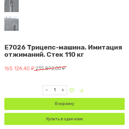
E7026 Трицепс-машина. Имитация
отжиманий. Стек 110 кг
Первоначальная цена составляла 235 892,00 ₽.
Текущая цена: 165 124,40 ₽.
165 124,40
₽
235 892,00
₽
Количество товара E7026 Трицепс-машина. 
В корзину
Купить в один клик