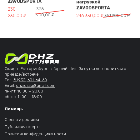
ZAVODSPORTA
нагрузкой
ZAVODSPORTA
Первоначальная цена составляла 328 900,00 ₽.
Текущая цена: 230 230,00 ₽.
230
328
900,00
₽
Первоначальная цена составля
Текущая цена: 246 330,00 ₽.
230,00
₽
246 330,00
₽
351 900,00
₽
Склад: г. Екатеринбург, с. Горный Щит. За сутки договориться о
приезде/встрече
Тел:
8 (932) 601-64-60
Email:
dhzrussia@gmail.com
пн-пт: 10:00 — 20:00
сб-вс: 11:00 — 18:00
Помощь
Оплата и доставка
Публичная оферта
Политика конфиденциальности