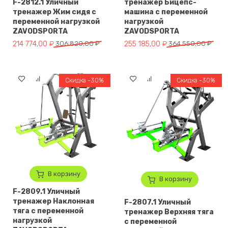
F-2812.1 Уличный
тренажер Бицепс-
тренажер Жим сидя с
машина с переменной
переменной нагрузкой
нагрузкой
ZAVODSPORTA
ZAVODSPORTA
Первоначальная цена составляла 306 820,00 ₽.
Текущая цена: 214 774,00 ₽.
Первоначальная цена составля
Текущая цена: 255 185,00 ₽.
214 774,00
₽
306 820,00
₽
255 185,00
₽
364 550,00
₽
Скидка -30%
Скидка -30%
В корзину
В корзину
F-2809.1 Уличный
тренажер Наклонная
F-2807.1 Уличный
тяга с переменной
тренажер Верхняя тяга
нагрузкой
с переменной