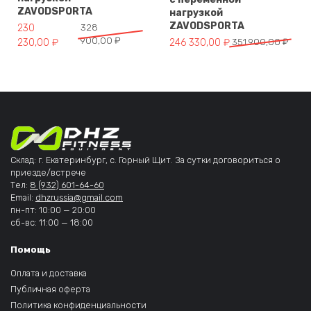
ZAVODSPORTA
нагрузкой
ZAVODSPORTA
Первоначальная цена составляла 328 900,00 ₽.
Текущая цена: 230 230,00 ₽.
230
328
900,00
₽
Первоначальная цена составля
Текущая цена: 246 330,00 ₽.
230,00
₽
246 330,00
₽
351 900,00
₽
Склад: г. Екатеринбург, с. Горный Щит. За сутки договориться о
приезде/встрече
Тел:
8 (932) 601-64-60
Email:
dhzrussia@gmail.com
пн-пт: 10:00 — 20:00
сб-вс: 11:00 — 18:00
Помощь
Оплата и доставка
Публичная оферта
Политика конфиденциальности