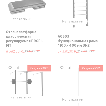
Нет в наличии
Нет в наличии
Степ-платформа
классическая
A0303
регулируемая PROFI-
Функциональная рама
FIT
1100 x 400 мм DHZ
Первоначальная цена составляла 11 975,00 ₽.
Текущая цена: 8 382,50 ₽.
Первоначальная цена составля
Текущая цена: 57 330,00 ₽.
8 382,50
₽
11 975,00
₽
57 330,00
₽
81 900,00
₽
Скидка -30%
Скидка -30%
Нет в наличии
Нет в наличии