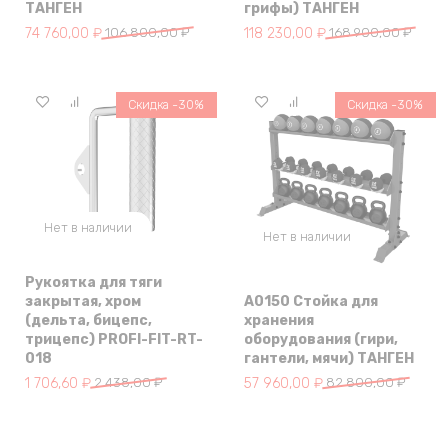
ТАНГЕН
грифы) ТАНГЕН
Первоначальная цена составляла 106 800,00 ₽.
Текущая цена: 74 760,00 ₽.
Первоначальная цена составля
Текущая цена: 118 230,00 ₽.
74 760,00
₽
106 800,00
₽
118 230,00
₽
168 900,00
₽
Скидка -30%
Скидка -30%
Нет в наличии
Нет в наличии
Рукоятка для тяги
закрытая, хром
A0150 Стойка для
(дельта, бицепс,
хранения
трицепс) PROFI-FIT-RT-
оборудования (гири,
018
гантели, мячи) ТАНГЕН
Первоначальная цена составляла 2 438,00 ₽.
Текущая цена: 1 706,60 ₽.
Первоначальная цена составл
Текущая цена: 57 960,00 ₽.
1 706,60
₽
2 438,00
₽
57 960,00
₽
82 800,00
₽