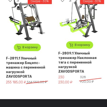
Скидка -30%
Скидка -30%
В корзину
В корзину
F-2809.1 Уличный
тренажер Наклонная
F-2811.1 Уличный
тяга с переменной
тренажер Бицепс-
нагрузкой
машина с переменной
ZAVODSPORTA
нагрузкой
ZAVODSPORTA
Первоначальная цена составл
Текущая цена: 230 230,00 ₽.
230
328
900,00
₽
Первоначальная цена составляла 364 550,00 ₽.
Текущая цена: 255 185,00 ₽.
255 185,00
₽
364 550,00
₽
230,00
₽