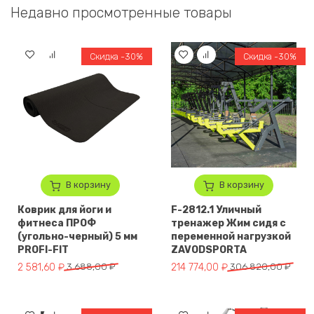
Недавно просмотренные товары
Скидка -30%
Скидка -30%
В корзину
В корзину
Коврик для йоги и
F-2812.1 Уличный
фитнеса ПРОФ
тренажер Жим сидя с
(угольно-черный) 5 мм
переменной нагрузкой
PROFI-FIT
ZAVODSPORTA
Первоначальная цена составляла 3 688,00 ₽.
Текущая цена: 2 581,60 ₽.
Первоначальная цена составл
Текущая цена: 214 774,00 ₽.
2 581,60
₽
3 688,00
₽
214 774,00
₽
306 820,00
₽