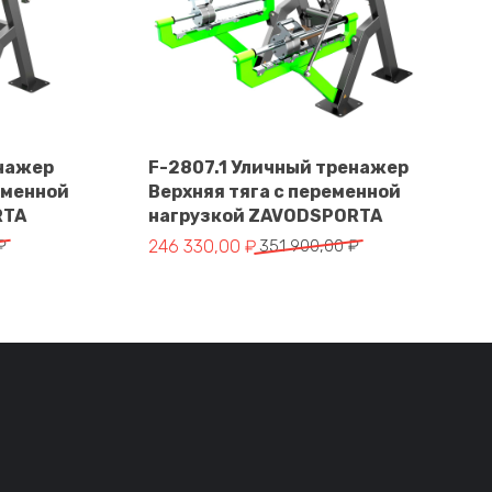
енажер
F-2807.1 Уличный тренажер
еменной
Верхняя тяга с переменной
В корзину
RTA
нагрузкой ZAVODSPORTA
тавляла 328 900,00 ₽.
 ₽.
Первоначальная цена составляла 351 900,
Текущая цена: 246 330,00 ₽.
₽
246 330,00
₽
351 900,00
₽