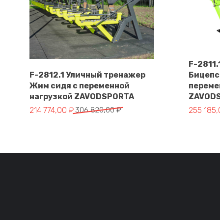
F-2811
F-2812.1 Уличный тренажер
Бицепс
Жим сидя с переменной
переме
В корзину
нагрузкой ZAVODSPORTA
ZAVOD
Первоначальная цена составляла 306 820,00 ₽.
Текущая цена: 214 774,00 ₽.
Первонач
Текущая 
214 774,00
₽
306 820,00
₽
255 185