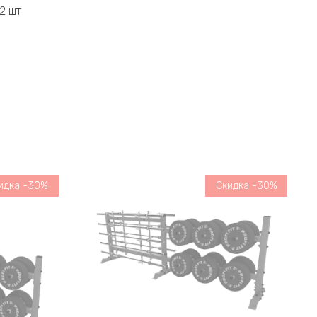
2 шт
идка -30%
Скидка -30%