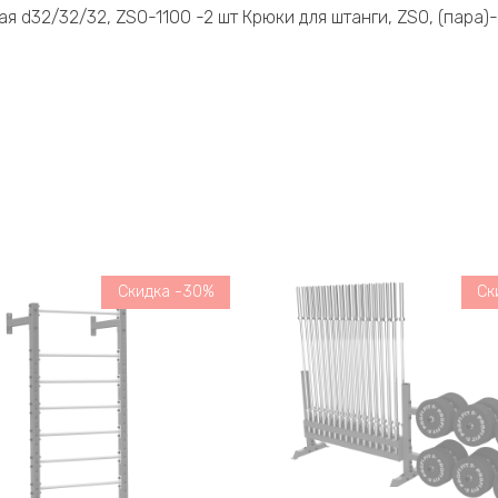
я d32/32/32, ZSO-1100 -2 шт Крюки для штанги, ZSO, (пара)-
Скидка -30%
Ск