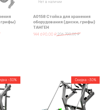
Нет в наличии
нения
A0158 Стойка для хранения
 грифы)
оборудования (диски, грифы)
ТАНГЕН
тавляла 168 900,00 ₽.
 ₽.
Первоначальная цена составляла 206 700
Текущая цена: 144 690,00 ₽.
144 690,00
₽
206 700,00
₽
идка -30%
Скидка -30%