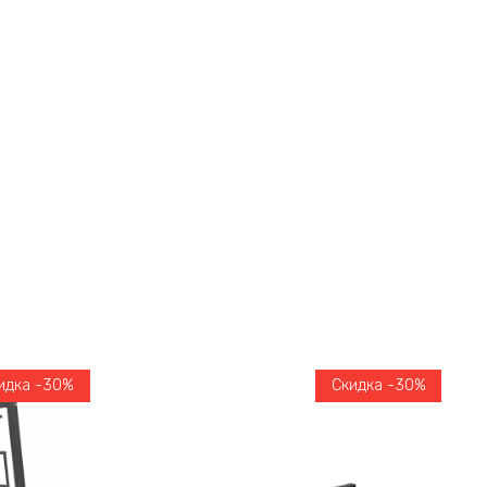
идка -30%
Скидка -30%