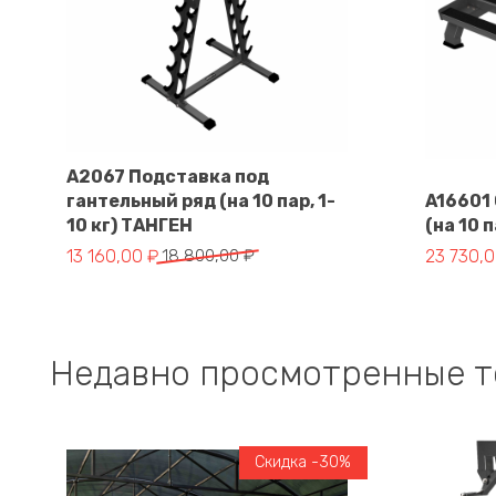
A2067 Подставка под
гантельный ряд (на 10 пар, 1-
A16601
В корзину
10 кг) ТАНГЕН
(на 10 
Первоначальная цена составляла 18 800,00 ₽.
Текущая цена: 13 160,00 ₽.
Первонач
Текущая 
13 160,00
₽
18 800,00
₽
23 730,
Недавно просмотренные 
Скидка -30%