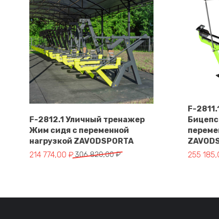
F-2811
F-2812.1 Уличный тренажер
Бицепс
Жим сидя с переменной
переме
В корзину
нагрузкой ZAVODSPORTA
ZAVOD
Первоначальная цена составляла 306 820,00 ₽.
Текущая цена: 214 774,00 ₽.
Первонач
Текущая 
214 774,00
₽
306 820,00
₽
255 185