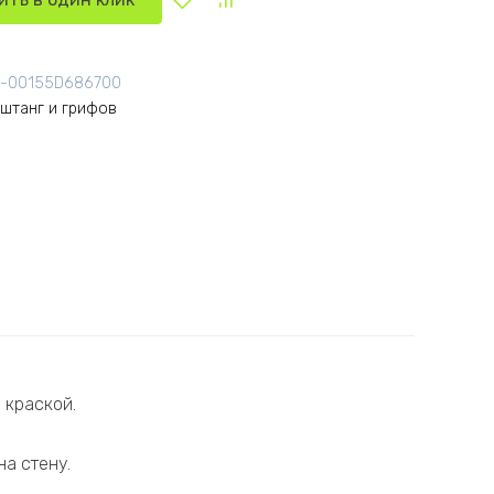
A-00155D686700
 штанг и грифов
 краской.
а стену.