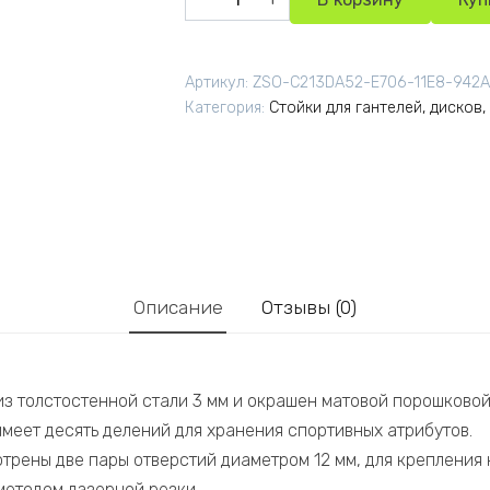
Артикул:
ZSO-C213DA52-E706-11E8-942
Категория:
Стойки для гантелей, дисков,
Описание
Отзывы (0)
из толстостенной стали 3 мм и окрашен матовой порошковой
меет десять делений для хранения спортивных атрибутов.
рены две пары отверстий диаметром 12 мм, для крепления н
методом лазерной резки.