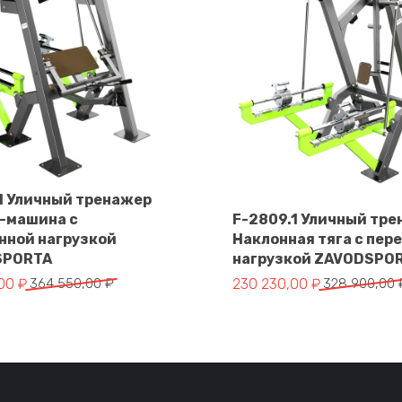
.1 Уличный тренажер
-машина с
F-2809.1 Уличный тр
В корзину
нной нагрузкой
Наклонная тяга с пер
В корзину
SPORTA
нагрузкой ZAVODSPO
альная цена составляла 364 550,00 ₽.
цена: 255 185,00 ₽.
Первоначальная цена сос
Текущая цена: 230 230,00
,00
₽
364 550,00
₽
230 230,00
₽
328 900,00