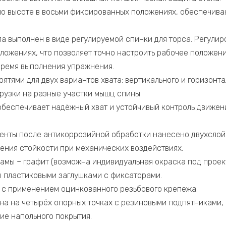
по высоте в восьми фиксированных положениях, обеспечива
ла выполнен в виде регулируемой спинки для торса. Регули
ложениях, что позволяет точно настроить рабочее положени
время выполнения упражнения.
тями для двух вариантов хвата: вертикального и горизонта
грузки на разные участки мышц спины.
обеспечивает надёжный хват и устойчивый контроль движен
енты после антикоррозийной обработки нанесено двухсло
ения стойкости при механических воздействиях.
амы – графит (возможна индивидуальная окраска под проект
 пластиковыми заглушками с фиксаторами.
с применением оцинкованного резьбового крепежа.
на на четырёх опорных точках с резиновыми подпятникам
е напольного покрытия.