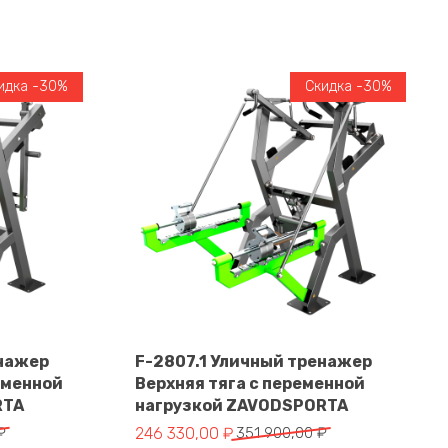
идка -30%
Скидка -30%
енажер
F-2807.1 Уличный тренажер
еменной
Верхняя тяга с переменной
В корзину
RTA
нагрузкой ZAVODSPORTA
тавляла 328 900,00 ₽.
 ₽.
Первоначальная цена составляла 351 900,
Текущая цена: 246 330,00 ₽.
₽
246 330,00
₽
351 900,00
₽