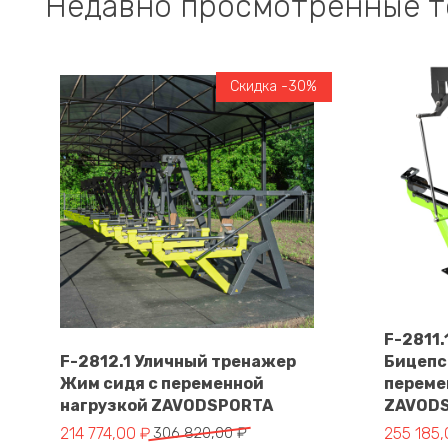
Недавно просмотренные 
Скидка -30%
F-2811
F-2812.1 Уличный тренажер
Бицепс
Жим сидя с переменной
переме
В корзину
нагрузкой ZAVODSPORTA
ZAVOD
Первоначальная цена составляла 306 820,00 ₽.
Текущая цена: 214 774,00 ₽.
Первонач
Текущая 
214 774,00
₽
306 820,00
₽
255 185