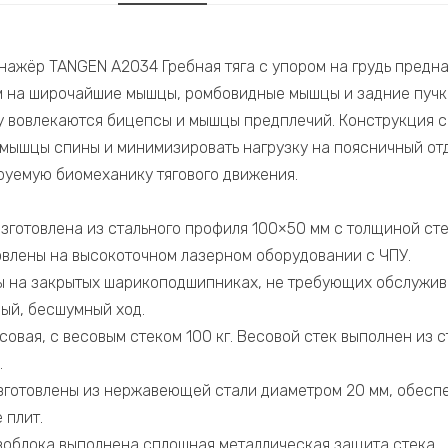
ажёр TANGEN A2034 Гребная тяга с упором на грудь предна
 на широчайшие мышцы, ромбовидные мышцы и задние пучк
у вовлекаются бицепсы и мышцы предплечий. Конструкция с
 мышцы спины и минимизировать нагрузку на поясничный от
руемую биомеханику тягового движения.
зготовлена из стального профиля 100×50 мм с толщиной сте
овлены на высокоточном лазерном оборудовании с ЧПУ.
ы на закрытых шарикоподшипниках, не требующих обслужив
ый, бесшумный ход.
совая, с весовым стеком 100 кг. Весовой стек выполнен из с
.
зготовлены из нержавеющей стали диаметром 20 мм, обес
 плит.
зоблока выполнена сплошная металлическая защита стека.