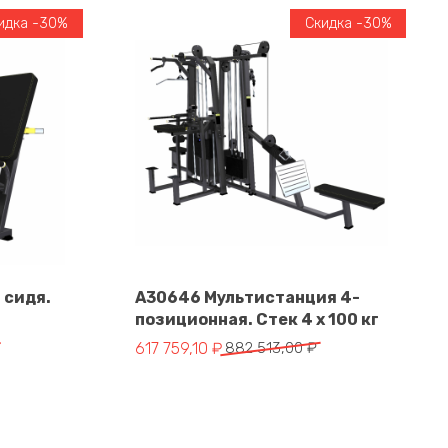
идка -30%
Скидка -30%
 сидя.
A30646 Мультистанция 4-
позиционная. Стек 4 х 100 кг
В корзину
тавляла 184 520,00 ₽.
 ₽.
Первоначальная цена составляла 882 513,
Текущая цена: 617 759,10 ₽.
617 759,10
₽
882 513,00
₽