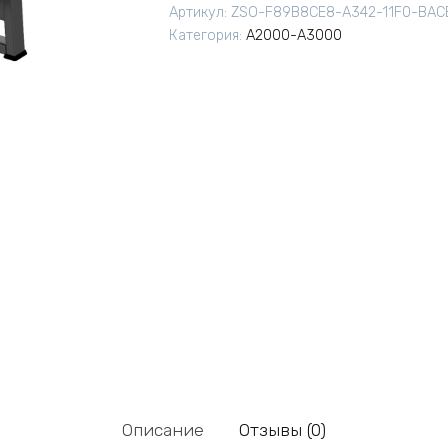
Артикул:
ZSO-F89B8CE8-A342-11F0-BAC
Категория:
A2000-A3000
Описание
Отзывы (0)