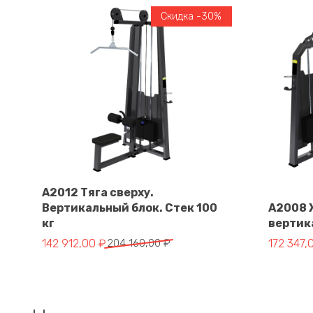
Скидка -30%
A2012 Тяга сверху.
Вертикальный блок. Стек 100
A2008 
В корзину
кг
вертика
Первоначальная цена составляла 204 160,00 ₽.
Текущая цена: 142 912,00 ₽.
Первонач
Текущая 
142 912,00
₽
204 160,00
₽
172 347,