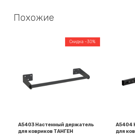
Похожие
Скидка -30%
A5403 Настенный держатель
A5404 
для ковриков ТАНГЕН
для ко
В корзину