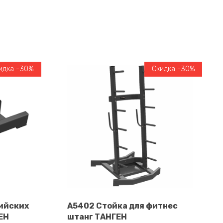
идка -30%
Скидка -30%
ийских
A5402 Стойка для фитнес
ЕН
штанг ТАНГЕН
В корзину