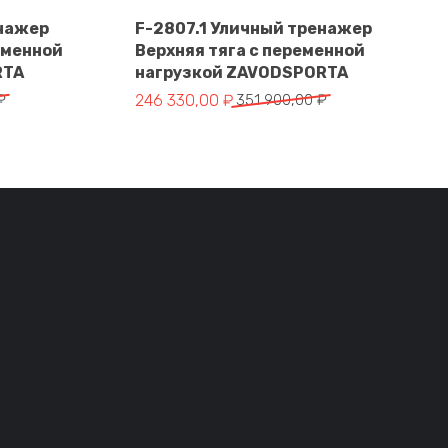
енажер
F-2807.1 Уличный тренажер
еменной
Верхняя тяга с переменной
В корзину
RTA
нагрузкой ZAVODSPORTA
тавляла 328 900,00 ₽.
 ₽.
Первоначальная цена составляла 351 900,
Текущая цена: 246 330,00 ₽.
₽
246 330,00
₽
351 900,00
₽