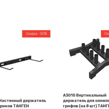
Скидка -30%
Ск
A3010 Вертикальный
Настенный держатель
держатель для олимп
В корзину
вриков ТАНГЕН
грифов (на 8 шт) ТАНГ
В корзину