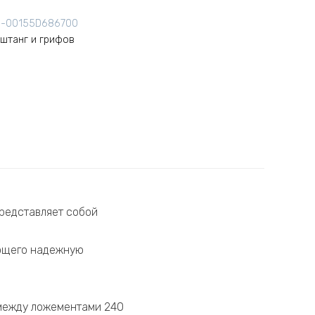
9-00155D686700
 штанг и грифов
Представляет собой
ающего надежную
 между ложементами 240