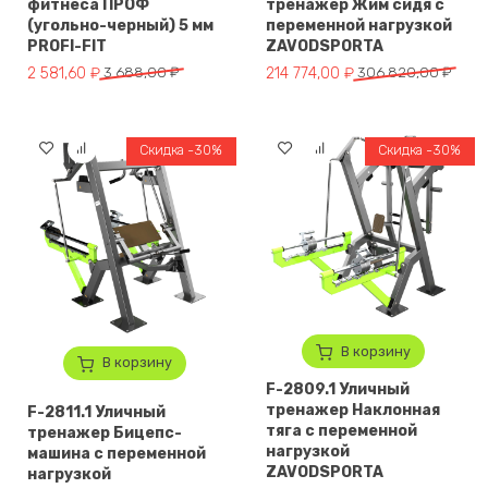
фитнеса ПРОФ
тренажер Жим сидя с
(угольно-черный) 5 мм
переменной нагрузкой
PROFI-FIT
ZAVODSPORTA
Первоначальная цена составляла 3 688,00 ₽.
Текущая цена: 2 581,60 ₽.
Первоначальная цена составл
Текущая цена: 214 774,00 ₽.
2 581,60
₽
3 688,00
₽
214 774,00
₽
306 820,00
₽
Скидка -30%
Скидка -30%
В корзину
В корзину
F-2809.1 Уличный
тренажер Наклонная
F-2811.1 Уличный
тяга с переменной
тренажер Бицепс-
нагрузкой
машина с переменной
ZAVODSPORTA
нагрузкой