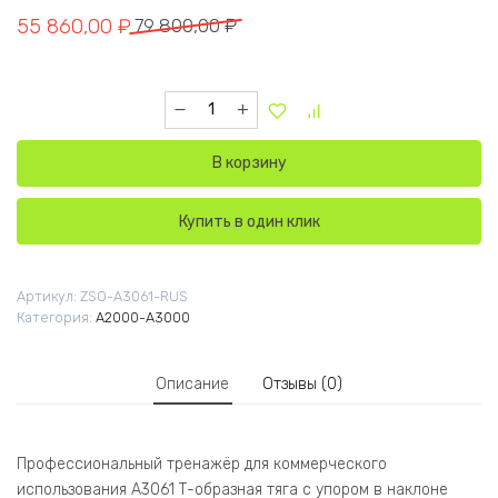
Первоначальная цена составляла 79 800,00 ₽.
Текущая цена: 55 860,00 ₽.
55 860,00
₽
79 800,00
₽
Количество товара A3061 Т-образная тяга с
В корзину
Купить в один клик
Артикул:
ZSO-A3061-RUS
Категория:
A2000-A3000
Описание
Отзывы (0)
Профессиональный тренажёр для коммерческого
использования A3061 Т-образная тяга с упором в наклоне