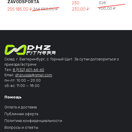
ZAVODSPORTA
Первоначальная цена составл
Текущая цена: 230 230,00 ₽.
230
328
900,00
₽
Первоначальная цена составляла 364 550,00 ₽.
Текущая цена: 255 185,00 ₽.
255 185,00
₽
364 550,00
₽
230,00
₽
Склад: г. Екатеринбург, с. Горный Щит. За сутки договориться о
приезде/встрече
Тел:
8 (932) 601-64-60
Email:
dhzrussia@gmail.com
пн-пт: 10:00 — 20:00
сб-вс: 11:00 — 18:00
Помощь
Оплата и доставка
Публичная оферта
Политика конфиденциальности
Вопросы и ответы