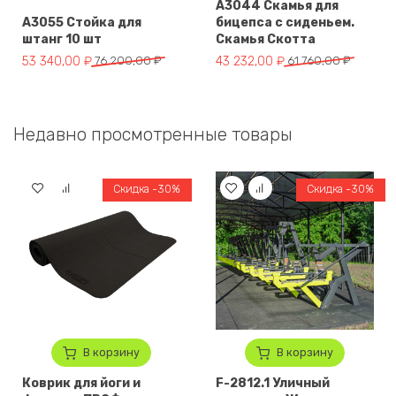
A3044 Скамья для
A3055 Стойка для
бицепса с сиденьем.
штанг 10 шт
Скамья Скотта
Первоначальная цена составляла 76 200,00 ₽.
Текущая цена: 53 340,00 ₽.
Первоначальная цена составля
Текущая цена: 43 232,00 ₽.
53 340,00
₽
76 200,00
₽
43 232,00
₽
61 760,00
₽
Недавно просмотренные товары
Скидка -30%
Скидка -30%
В корзину
В корзину
Коврик для йоги и
F-2812.1 Уличный