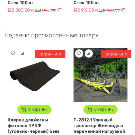
Стек 100 кг
Стек 100 кг
Первоначальная цена составляла 184 000,00 ₽.
Текущая цена: 128 800,00 ₽.
Первоначальная цена составля
Текущая цена: 142 912,00 ₽.
128 800,00
₽
184 000,00
₽
142 912,00
₽
204 160,00
₽
Недавно просмотренные товары
Скидка -30%
Скидка -30%
В корзину
В корзину
Коврик для йоги и
F-2812.1 Уличный
фитнеса ПРОФ
тренажер Жим сидя с
(угольно-черный) 5 мм
переменной нагрузкой