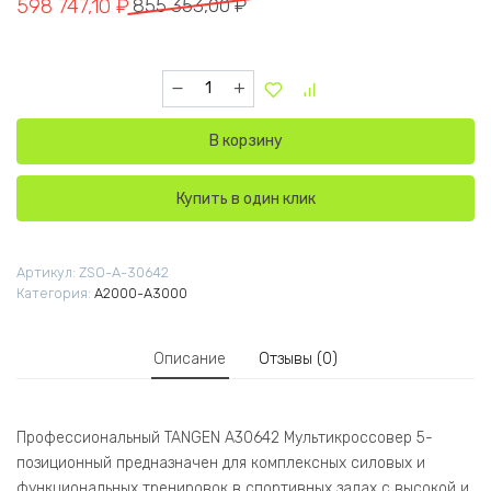
Первоначальная цена составляла 855 353,00 ₽.
Текущая цена: 598 747,10 ₽.
598 747,10
₽
855 353,00
₽
Количество товара A30642 Мультикроссовер 
В корзину
Купить в один клик
Артикул:
ZSO-A-30642
Категория:
A2000-A3000
Описание
Отзывы (0)
Профессиональный TANGEN A30642 Мультикроссовер 5-
позиционный предназначен для комплексных силовых и
функциональных тренировок в спортивных залах с высокой и