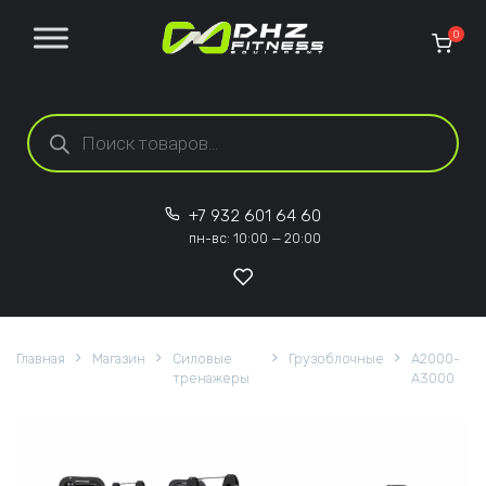
Перейти к содержанию
0
Поиск товаров
+7 932 601 64 60
пн-вс: 10:00 — 20:00
Главная
Магазин
Силовые
Грузоблочные
A2000-
тренажеры
A3000