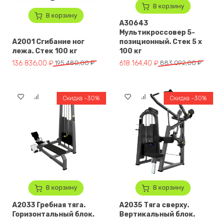
В корзину
В корзину
A30643
Мультикроссовер 5-
A2001 Сгибание ног
позиционный. Стек 5 х
лежа. Стек 100 кг
100 кг
Первоначальная цена составляла 195 480,00 ₽.
Текущая цена: 136 836,00 ₽.
Первоначальная цена составл
Текущая цена: 618 164,40 ₽.
136 836,00
₽
195 480,00
₽
618 164,40
₽
883 092,00
₽
Скидка -30%
Скидка -30%
В корзину
В корзину
A2033 Гребная тяга.
A2035 Тяга сверху.
Горизонтальный блок.
Вертикальный блок.