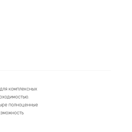
для комплексных
роходимостью.
тыре полноценные
озможность