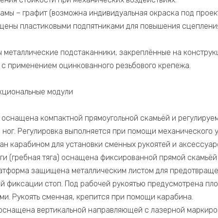
амы – графит (возможна индивидуальная окраска под проект
ены пластиковыми подпятниками для повышения сцепления
 металлические подстаканники, закреплённые на конструк
с применением оцинкованного резьбового крепежа.
кциональные модули
и оснащена компактной прямоугольной скамьёй и регулируе
 ног. Регулировка выполняется при помощи механического у
ан карабином для установки сменных рукоятей и аксессуар
яги (гребная тяга) оснащена фиксированной прямой скамьё
латформа защищена металлическим листом для предотвраще
й фиксации стоп. Под рабочей рукоятью предусмотрена пл
ми. Рукоять сменная, крепится при помощи карабина.
оснащена вертикальной направляющей с лазерной маркиров