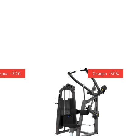
идка -30%
Скидка -30%