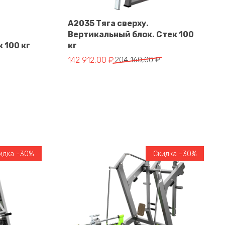
A2035 Тяга сверху.
Вертикальный блок. Стек 100
В корзину
 100 кг
кг
тавляла 179 010,00 ₽.
 ₽.
Первоначальная цена составляла 204 160,
Текущая цена: 142 912,00 ₽.
142 912,00
₽
204 160,00
₽
идка -30%
Скидка -30%