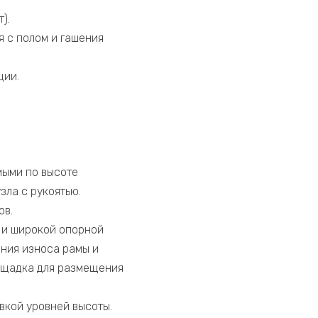
).
 с полом и гашения
ции.
мыми по высоте
зла с рукоятью.
ов.
й и широкой опорной
ния износа рамы и
ощадка для размещения
кой уровней высоты.