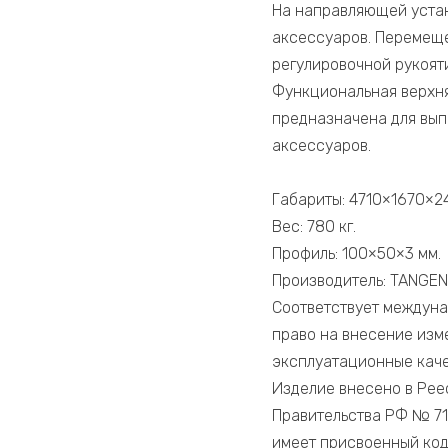
На направляющей устан
аксессуаров. Перемеще
регулировочной рукояти
Функциональная верхня
предназначена для вып
аксессуаров.
Габариты: 4710×1670×2
Вес: 780 кг.
Профиль: 100×50×3 мм.
Производитель: TANGEN
Соответствует междуна
право на внесение изм
эксплуатационные каче
Изделие внесено в Рее
Правительства РФ № 71
имеет присвоенный код О