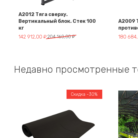
A2012 Тяга сверху.
Вертикальный блок. Стек 100
A2009 Т
В корзину
кг
противо
Первоначальная цена составляла 204 160,00 ₽.
Текущая цена: 142 912,00 ₽.
Первонач
Текущая 
142 912,00
₽
204 160,00
₽
180 684
Недавно просмотренные 
Скидка -30%