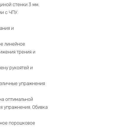
иной стенки 3 мм.
и с ЧПУ.
ания и
ое линейное
ижения трения и
ену рукоятей и
различные упражнения
на оптимальной
я упражнения. Обивка
йное порошковое