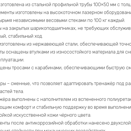
зготовлена из стальной профильной трубы 100×50 мм с толщ
ементы изготовлены на высокоточном лазерном оборудовани
рьмя независимыми весовыми стеками по 100 кг каждый.
ы на закрытых шарикоподшипниках, не требующих обслужив
й, стабильный ход.
изготовлены из нержавеющей стали, обеспечивающей точн
ты оснащены втулками из износостойкого материала для сн
плуатации.
щены тросами с карабинами, обеспечивающими быструю см
ары – сменные, что позволяет адаптировать тренажёр под 
астей тела.
жёра выполнены с наполнителем из вспененного полиурета
ющим комфорт и стабильную поддержку во время выполнени
ойкой искусственной кожи чёрного цвета.
енты после антикоррозийной обработки нанесено двухсло
ения стойкости при механических воздействиях.