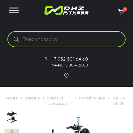
Перейти к содержанию
0
Поиск товаров
+7 932 601 64 60
пн-вс: 10:00 — 20:00
Главная
Магазин
Силовые
Грузоблочные
A2000-
тренажеры
A3000