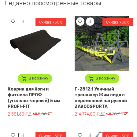
Недавно просмотренные товары
Скидка -30%
Скидка -30%
В корзину
В корзину
Коврик для йоги и
F-2812.1 Уличный
фитнеса ПРОФ
тренажер Жим сидя с
(угольно-черный) 5 мм
переменной нагрузкой
PROFI-FIT
ZAVODSPORTA
Первоначальная цена составляла 3 688,00 ₽.
Текущая цена: 2 581,60 ₽.
Первоначальная цена составл
Текущая цена: 214 774,00 ₽.
2 581,60
₽
3 688,00
₽
214 774,00
₽
306 820,00
₽
Скидка -30%
Скидка -30%