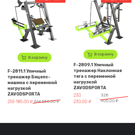
В корзину
В корзину
F-2809.1 Уличный
тренажер Наклонная
F-2811.1 Уличный
тяга с переменной
тренажер Бицепс-
нагрузкой
машина с переменной
ZAVODSPORTA
нагрузкой
ZAVODSPORTA
Первоначальная цена составл
Текущая цена: 230 230,00 ₽.
230
328
900,00
₽
Первоначальная цена составляла 364 550,00 ₽.
Текущая цена: 255 185,00 ₽.
255 185,00
₽
364 550,00
₽
230,00
₽