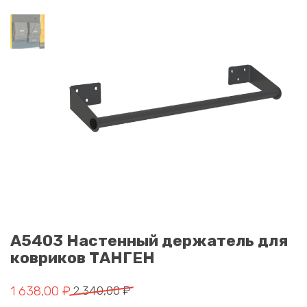
A5403 Настенный держатель для
ковриков ТАНГЕН
Первоначальная цена составляла 2 340,00 ₽.
Текущая цена: 1 638,00 ₽.
1 638,00
₽
2 340,00
₽