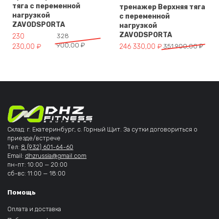
тяга с переменной
тренажер Верхняя тяга
нагрузкой
с переменной
ZAVODSPORTA
нагрузкой
ZAVODSPORTA
Первоначальная цена составляла 328 900,00 ₽.
Текущая цена: 230 230,00 ₽.
230
328
900,00
₽
Первоначальная цена составля
Текущая цена: 246 330,00 ₽.
230,00
₽
246 330,00
₽
351 900,00
₽
Склад: г. Екатеринбург, с. Горный Щит. За сутки договориться о
приезде/встрече
Тел:
8 (932) 601-64-60
Email:
dhzrussia@gmail.com
пн-пт: 10:00 — 20:00
сб-вс: 11:00 — 18:00
Помощь
Оплата и доставка