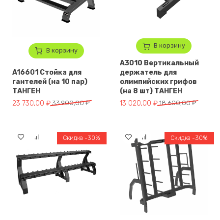
В корзину
В корзину
A3010 Вертикальный
A16601 Стойка для
держатель для
гантелей (на 10 пар)
олимпийских грифов
ТАНГЕН
(на 8 шт) ТАНГЕН
Первоначальная цена составляла 33 900,00 ₽.
Текущая цена: 23 730,00 ₽.
Первоначальная цена составля
Текущая цена: 13 020,00 ₽.
23 730,00
₽
33 900,00
₽
13 020,00
₽
18 600,00
₽
Скидка -30%
Скидка -30%