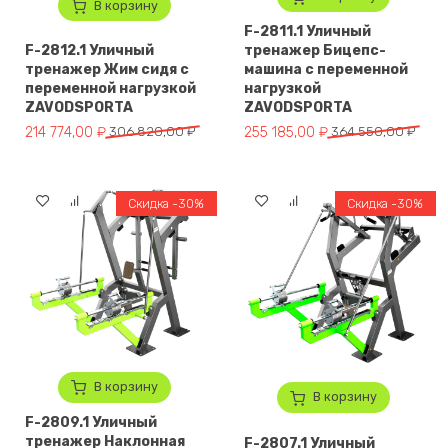
В корзину
F-2811.1 Уличный
F-2812.1 Уличный
тренажер Бицепс-
тренажер Жим сидя с
машина с переменной
переменной нагрузкой
нагрузкой
ZAVODSPORTA
ZAVODSPORTA
Первоначальная цена составляла 306 820,00 ₽.
Текущая цена: 214 774,00 ₽.
Первоначальная цена составля
Текущая цена: 255 185,00 ₽.
214 774,00
₽
306 820,00
₽
255 185,00
₽
364 550,00
₽
Скидка -30%
Скидка -30%
В корзину
В корзину
F-2809.1 Уличный
тренажер Наклонная
F-2807.1 Уличный