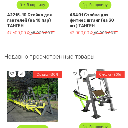
В корзину
В корзину
A2215-10 Стойка для
A5401 Стойка для
гантелей (на 10 пар)
фитнес штанг (на 30
ТАНГЕН
шт) ТАНГЕН
Первоначальная цена составляла 68 000,00 ₽.
Текущая цена: 47 600,00 ₽.
Первоначальная цена составл
Текущая цена: 42 000,00 ₽.
47 600,00
₽
68 000,00
₽
42 000,00
₽
60 000,00
₽
Недавно просмотренные товары
Скидка -30%
Скидка -30%
В корзину