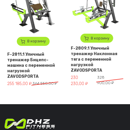
В корзину
В корзину
F-2809.1 Уличный
тренажер Наклонная
F-2811.1 Уличный
тяга с переменной
тренажер Бицепс-
нагрузкой
машина с переменной
ZAVODSPORTA
нагрузкой
ZAVODSPORTA
Первоначальная цена составл
Текущая цена: 230 230,00 ₽.
230
328
900,00
₽
Первоначальная цена составляла 364 550,00 ₽.
Текущая цена: 255 185,00 ₽.
255 185,00
₽
364 550,00
₽
230,00
₽