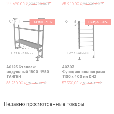
Первоначальная цена составляла 206 700,00 ₽.
Текущая цена: 144 690,00 ₽.
Первоначальная цена составл
Текущая цена: 65 940,00 ₽.
144 690,00
₽
206 700,00
₽
65 940,00
₽
94 200,00
₽
Скидка -30%
Скидка -30%
Нет в наличии
Нет в наличии
A0125 Стеллаж
A0303
модульный 1800-1950
Функциональная рама
ТАНГЕН
1100 x 400 мм DHZ
Первоначальная цена составляла 78 900,00 ₽.
Текущая цена: 55 230,00 ₽.
Первоначальная цена составля
Текущая цена: 57 330,00 ₽.
55 230,00
₽
78 900,00
₽
57 330,00
₽
81 900,00
₽
Недавно просмотренные товары