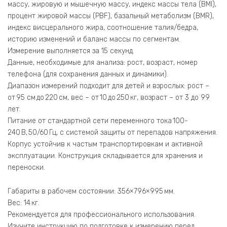
массу, жировую и мышечную массу, индекс массы тела (BMI),
процент жировой массы (PBF), базальный метаболизм (BMR),
индекс висцерального жира, соотношение талия/бедра,
историю изменений и баланс массы по сегментам.
Измерение выполняется за 15 секунд.
Данные, необходимые для анализа: рост, возраст, номер
телефона (для сохранения данных и динамики).
Диапазон измерений подходит для детей и взрослых: рост –
от 95 см до 220 см, вес – от 10 до 250 кг, возраст – от 3 до 99
лет.
Питание от стандартной сети переменного тока 100-
240 В, 50/60 Гц, с системой защиты от перепадов напряжения.
Корпус устойчив к частым транспортировкам и активной
эксплуатации. Конструкция складывается для хранения и
переноски.
Габариты в рабочем состоянии: 356×796×995 мм.
Вес: 14 кг.
Рекомендуется для профессионального использования.
Изучите инструкцию по подготовке к измерению перед