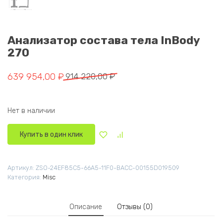
Анализатор состава тела InBody
270
Первоначальная цена составляла 914 220,00 ₽.
Текущая цена: 639 954,00 ₽.
639 954,00
₽
914 220,00
₽
Нет в наличии
Купить в один клик
Артикул:
ZSO-24EF85C5-66A5-11F0-BACC-00155D019509
Категория:
Misc
Описание
Отзывы (0)