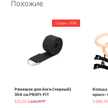
Похожие
Скидка -30%
Ремешок для йоги (черный)
Кольца
304 см PROFI-FIT
кросс-
В корзину
Первоначальная цена составляла 476,00 ₽.
Текущая цена: 333,20 ₽.
Первонач
Текущая 
333,20
₽
476,00
₽
3 584,7