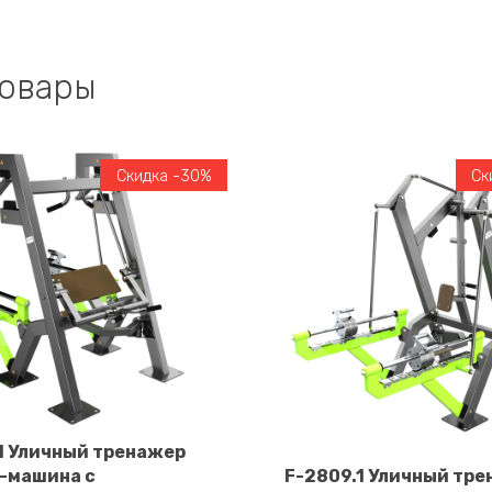
товары
Скидка -30%
Ск
.1 Уличный тренажер
-машина с
F-2809.1 Уличный тр