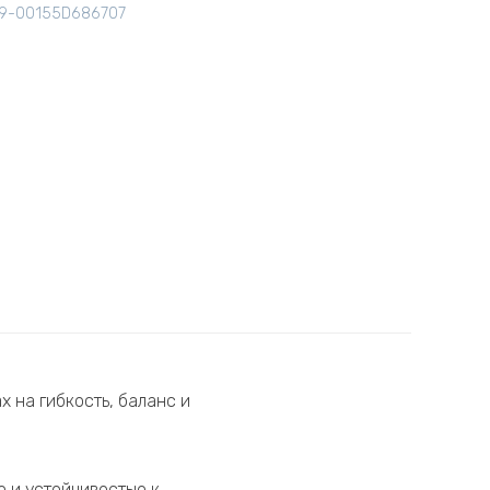
9-00155D686707
х на гибкость, баланс и
ю и устойчивостью к