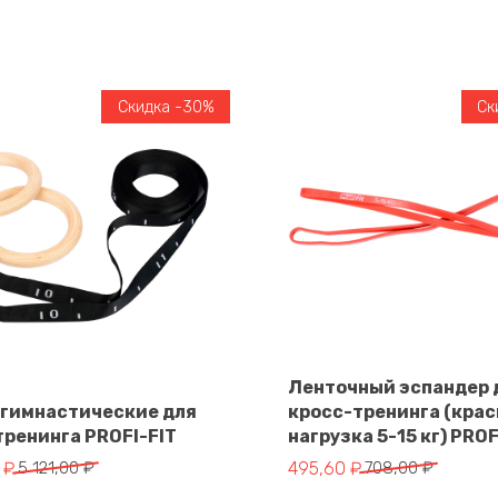
Скидка -30%
Ск
Ленточный эспандер 
 гимнастические для
кросс-тренинга (крас
В корзину
тренинга PROFI-FIT
нагрузка 5-15 кг) PROF
В корзину
альная цена составляла 5 121,00 ₽.
цена: 3 584,70 ₽.
Первоначальная цена сос
Текущая цена: 495,60 ₽.
0
₽
5 121,00
₽
495,60
₽
708,00
₽