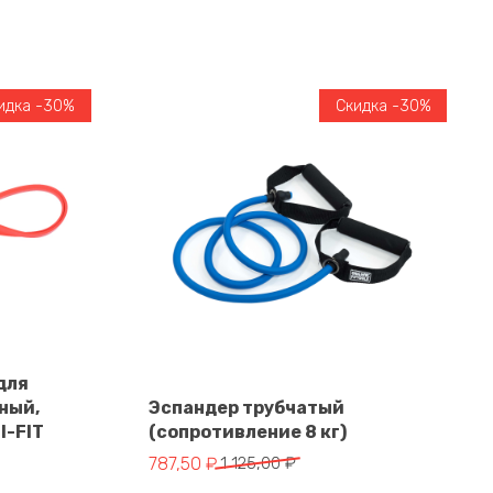
идка -30%
Скидка -30%
для
ный,
Эспандер трубчатый
I-FIT
(сопротивление 8 кг)
В корзину
тавляла 708,00 ₽.
Первоначальная цена составляла 1 125,00 
Текущая цена: 787,50 ₽.
787,50
₽
1 125,00
₽