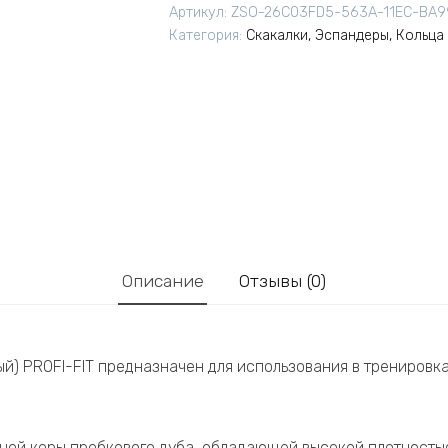
Артикул:
ZSO-26C03FD5-563A-11EC-BA9
Категория:
Скакалки, Эспандеры, Кольца
Описание
Отзывы (0)
ый) PROFI-FIT предназначен для использования в тренировка
ьной коры пробкового дуба, обладающей высокой плотность