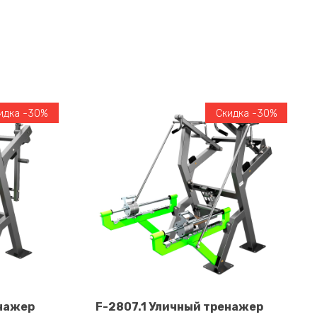
идка -30%
Скидка -30%
енажер
F-2807.1 Уличный тренажер