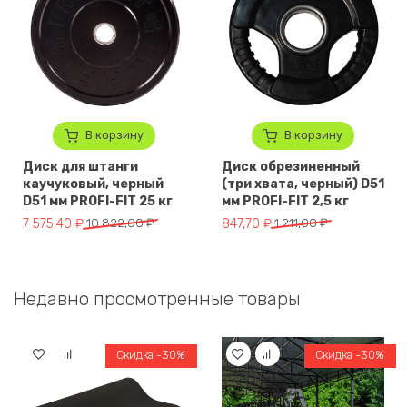
В корзину
В корзину
Диск для штанги
Диск обрезиненный
каучуковый, черный
(три хвата, черный) D51
D51 мм PROFI-FIT 25 кг
мм PROFI-FIT 2,5 кг
Первоначальная цена составляла 10 822,00 ₽.
Текущая цена: 7 575,40 ₽.
Первоначальная цена составлял
Текущая цена: 847,70 ₽.
7 575,40
₽
10 822,00
₽
847,70
₽
1 211,00
₽
Недавно просмотренные товары
Скидка -30%
Скидка -30%