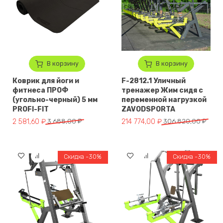
В корзину
В корзину
Коврик для йоги и
F-2812.1 Уличный
фитнеса ПРОФ
тренажер Жим сидя с
(угольно-черный) 5 мм
переменной нагрузкой
PROFI-FIT
ZAVODSPORTA
Первоначальная цена составляла 3 688,00 ₽.
Текущая цена: 2 581,60 ₽.
Первоначальная цена составл
Текущая цена: 214 774,00 ₽.
2 581,60
₽
3 688,00
₽
214 774,00
₽
306 820,00
₽
Скидка -30%
Скидка -30%