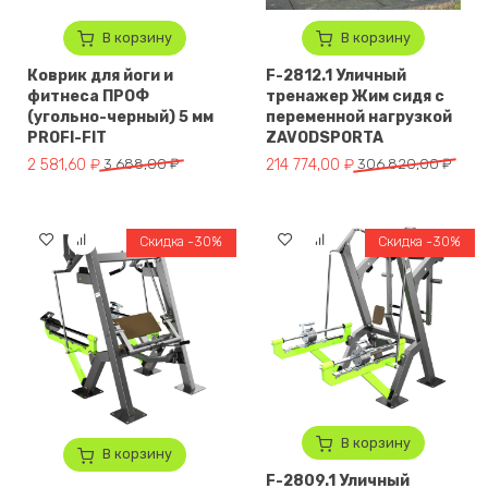
В корзину
В корзину
Коврик для йоги и
F-2812.1 Уличный
фитнеса ПРОФ
тренажер Жим сидя с
(угольно-черный) 5 мм
переменной нагрузкой
PROFI-FIT
ZAVODSPORTA
Первоначальная цена составляла 3 688,00 ₽.
Текущая цена: 2 581,60 ₽.
Первоначальная цена составл
Текущая цена: 214 774,00 ₽.
2 581,60
₽
3 688,00
₽
214 774,00
₽
306 820,00
₽
Скидка -30%
Скидка -30%
В корзину
В корзину
F-2809.1 Уличный