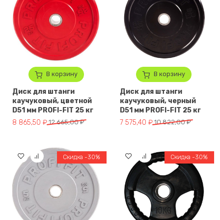
В корзину
В корзину
Диск для штанги
Диск для штанги
каучуковый, цветной
каучуковый, черный
D51 мм PROFI-FIT 25 кг
D51 мм PROFI-FIT 25 кг
Первоначальная цена составляла 12 665,00 ₽.
Текущая цена: 8 865,50 ₽.
Первоначальная цена составля
Текущая цена: 7 575,40 ₽.
8 865,50
₽
12 665,00
₽
7 575,40
₽
10 822,00
₽
Скидка -30%
Скидка -30%