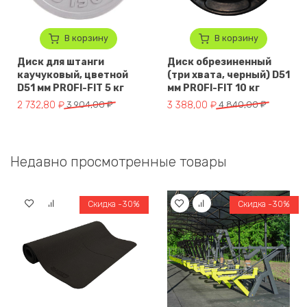
В корзину
В корзину
Диск для штанги
Диск обрезиненный
каучуковый, цветной
(три хвата, черный) D51
D51 мм PROFI-FIT 5 кг
мм PROFI-FIT 10 кг
Первоначальная цена составляла 3 904,00 ₽.
Текущая цена: 2 732,80 ₽.
Первоначальная цена составля
Текущая цена: 3 388,00 ₽.
2 732,80
₽
3 904,00
₽
3 388,00
₽
4 840,00
₽
Недавно просмотренные товары
Скидка -30%
Скидка -30%