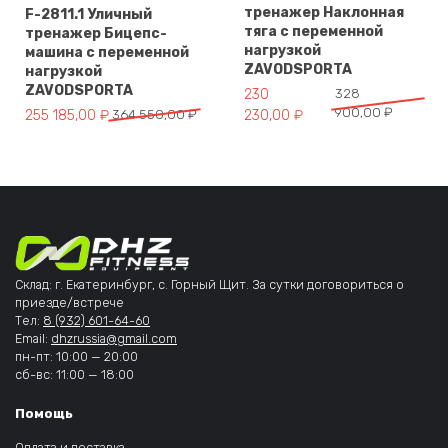
тренажер Наклонная
F-2811.1 Уличный
тяга с переменной
тренажер Бицепс-
нагрузкой
машина с переменной
ZAVODSPORTA
нагрузкой
ZAVODSPORTA
Первоначальная цена составл
Текущая цена: 230 230,00 ₽.
230
328
900,00
₽
Первоначальная цена составляла 364 550,00 ₽.
Текущая цена: 255 185,00 ₽.
255 185,00
₽
364 550,00
₽
230,00
₽
Склад: г. Екатеринбург, с. Горный Щит. За сутки договориться о
приезде/встрече
Тел:
8 (932) 601-64-60
Email:
dhzrussia@gmail.com
пн-пт: 10:00 — 20:00
сб-вс: 11:00 — 18:00
Помощь
Оплата и доставка