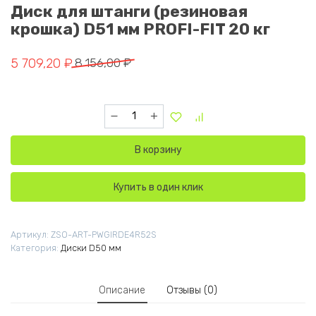
Диск для штанги (резиновая
крошка) D51 мм PROFI-FIT 20 кг
Первоначальная цена составляла 8 156,00 ₽.
Текущая цена: 5 709,20 ₽.
5 709,20
₽
8 156,00
₽
Количество товара Диск для штанги (резинов
В корзину
Купить в один клик
Артикул:
ZSO-ART-PWGIRDE4R52S
Категория:
Диски D50 мм
Описание
Отзывы (0)