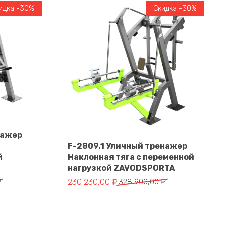
идка -30%
Скидка -30%
нажер
F-2809.1 Уличный тренажер
й
Наклонная тяга с переменной
В корзину
нагрузкой ZAVODSPORTA
тавляла 364 550,00 ₽.
 ₽.
Первоначальная цена составляла 328 900
Текущая цена: 230 230,00 ₽.
₽
230 230,00
₽
328 900,00
₽