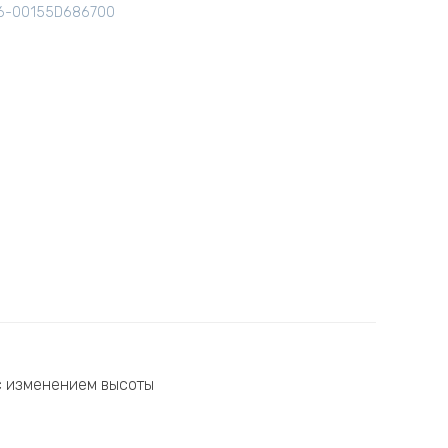
6-00155D686700
с изменением высоты