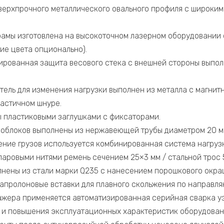
верхпрочного металлического овального профиля с широким
амы изготовлена на высокоточном лазерном оборудовании 
гие цвета опционально).
рованная защита весового стека с внешней стороны выпол
.
тель для изменения нагрузки выполнен из металла с магнит
ластичном шнуре.
 пластиковыми заглушками с фиксаторами.
облоков выполнены из нержавеющей трубы диаметром 20 м
ение грузов используется комбинированная система нагруз
аровыми нитями ремень сечением 25×3 мм / стальной трос 5
лнены из стали марки Q235 с нанесением порошкового окра
капролоновые вставки для плавного скольжения по направл
ажера применяется автоматизированная серийная сварка у
 и повышения эксплуатационных характеристик оборудован