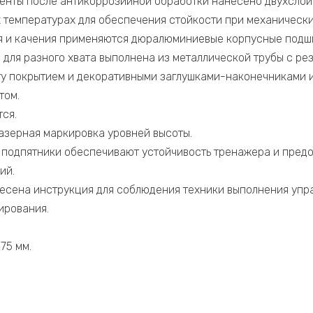
енты после антикоррозийной обработки нанесено двухсло
 температурах для обеспечения стойкости при механически
я и качения применяются дюралюминиевые корпусные подш
 для разного хвата выполнена из металлической трубы с ре
у покрытием и декоративными заглушками-наконечниками 
том.
ся.
азерная маркировка уровней высоты.
подпятники обеспечивают устойчивость тренажера и пред
ий.
есена инструкция для соблюдения техники выполнения упр
ирования.
75 мм.