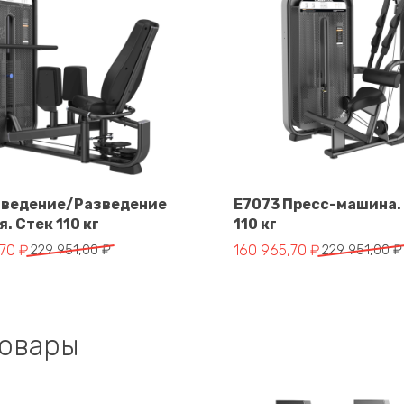
Сведение/Разведение
E7073 Пресс-машина.
я. Стек 110 кг
110 кг
В корзину
В корзину
альная цена составляла 229 951,00 ₽.
цена: 160 965,70 ₽.
Первоначальная цена сос
Текущая цена: 160 965,70
,70
₽
229 951,00
₽
160 965,70
₽
229 951,00
₽
товары