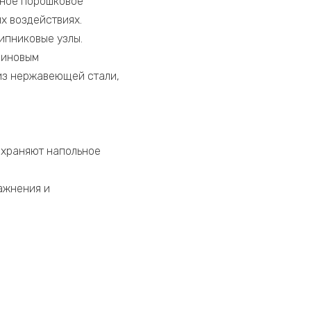
йное порошковое
х воздействиях.
ипниковые узлы.
зиновым
из нержавеющей стали,
охраняют напольное
ажнения и