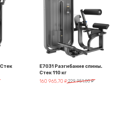
 Стек
E7031 Разгибание спины.
Стек 110 кг
В корзину
тавляла 229 951,00 ₽.
 ₽.
Первоначальная цена составляла 229 951,
Текущая цена: 160 965,70 ₽.
160 965,70
₽
229 951,00
₽