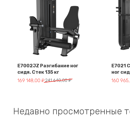
E7002JZ Разгибание ног
E7021 
сидя. Стек 135 кг
ног сид
В корзину
Первоначальная цена составляла 241 640,00 ₽.
Текущая цена: 169 148,00 ₽.
Первонач
Текущая 
169 148,00
₽
241 640,00
₽
160 965
Недавно просмотренные 