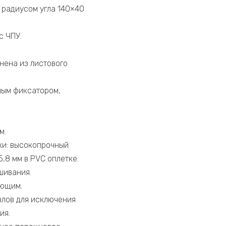
 радиусом угла 140×40
с ЧПУ.
нена из листового
ным фиксатором,
м.
ки: высокопрочный
,8 мм в PVC оплетке.
шивания.
яющим.
злов для исключения
ия.