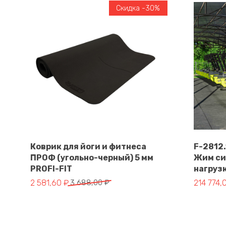
Скидка -30%
Коврик для йоги и фитнеса
F-2812
ПРОФ (угольно-черный) 5 мм
Жим си
В корзину
PROFI-FIT
нагруз
Первоначальная цена составляла 3 688,00 ₽.
Текущая цена: 2 581,60 ₽.
Первонач
Текущая 
2 581,60
₽
3 688,00
₽
214 774,