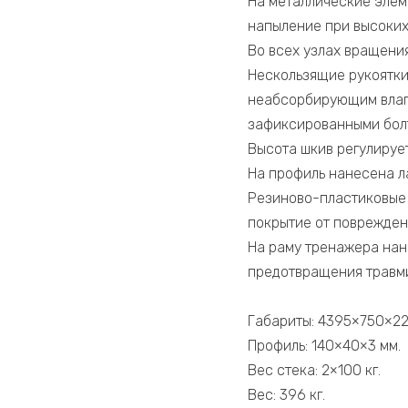
На металлические элем
напыление при высоких
Во всех узлах вращени
Нескользящие рукоятки
неабсорбирующим влаг
зафиксированными бол
Высота шкив регулирует
На профиль нанесена л
Резиново-пластиковые 
покрытие от поврежден
На раму тренажера нан
предотвращения травм
Габариты: 4395×750×22
Профиль: 140×40×3 мм.
Вес стека: 2×100 кг.
Вес: 396 кг.