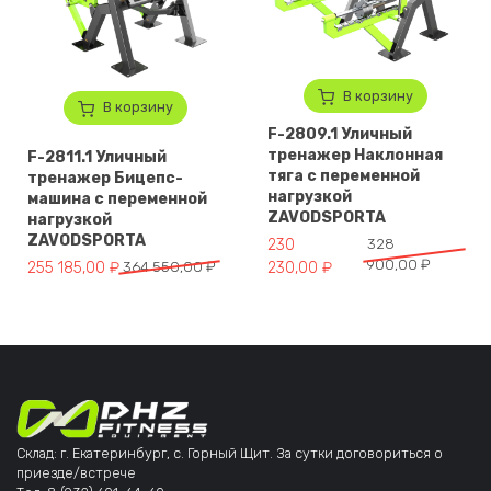
В корзину
В корзину
F-2809.1 Уличный
тренажер Наклонная
F-2811.1 Уличный
тяга с переменной
тренажер Бицепс-
нагрузкой
машина с переменной
ZAVODSPORTA
нагрузкой
ZAVODSPORTA
Первоначальная цена составл
Текущая цена: 230 230,00 ₽.
230
328
900,00
₽
Первоначальная цена составляла 364 550,00 ₽.
Текущая цена: 255 185,00 ₽.
255 185,00
₽
364 550,00
₽
230,00
₽
Склад: г. Екатеринбург, с. Горный Щит. За сутки договориться о
приезде/встрече