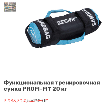
Функциональная тренировочная
сумка PROFI-FIT 20 кг
Первоначальная цена составляла 5 619,00 ₽.
Текущая цена: 3 933,30 ₽.
3 933,30
₽
5 619,00
₽