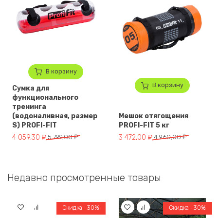
В корзину
В корзину
Сумка для
функционального
тренинга
(водоналивная, размер
Мешок отягощения
S) PROFI-FIT
PROFI-FIT 5 кг
Первоначальная цена составляла 5 799,00 ₽.
Текущая цена: 4 059,30 ₽.
Первоначальная цена составля
Текущая цена: 3 472,00 ₽.
4 059,30
₽
5 799,00
₽
3 472,00
₽
4 960,00
₽
Недавно просмотренные товары
Скидка -30%
Скидка -30%