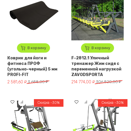
В корзину
В корзину
Коврик для йоги и
F-2812.1 Уличный
фитнеса ПРОФ
тренажер Жим сидя с
(угольно-черный) 5 мм
переменной нагрузкой
PROFI-FIT
ZAVODSPORTA
Первоначальная цена составляла 3 688,00 ₽.
Текущая цена: 2 581,60 ₽.
Первоначальная цена составл
Текущая цена: 214 774,00 ₽.
2 581,60
₽
3 688,00
₽
214 774,00
₽
306 820,00
₽
Скидка -30%
Скидка -30%