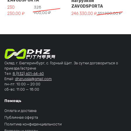
ZAVODSPORTA
нагрузкой
ZAVODSPORTA
Первоначальная цена составляла 328 900,00 ₽.
Текущая цена: 230 230,00 ₽.
230
328
900,00
₽
Первоначальная цена составля
Текущая цена: 246 330,00 ₽.
230,00
₽
246 330,00
₽
351 900,00
₽
Склад: г. Екатеринбург, с. Горный Щит. За сутки договориться о
приезде/встрече
Тел:
8 (932) 601-64-60
Email:
dhzrussia@gmail.com
пн-пт: 10:00 — 20:00
сб-вс: 11:00 — 18:00
Помощь
Оплата и доставка
Публичная оферта
Политика конфиденциальности
Вопросы и ответы