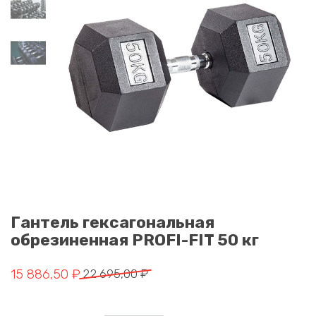
Гантель гексагональная
обрезиненная PROFI-FIT 50 кг
Первоначальная цена составляла 22 695,00 ₽.
Текущая цена: 15 886,50 ₽.
15 886,50
₽
22 695,00
₽