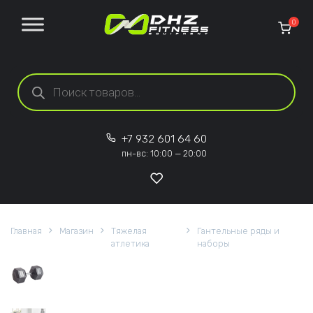
Перейти к содержанию
0
Поиск товаров
+7 932 601 64 60
пн-вс: 10:00 — 20:00
Главная
Магазин
Тяжелая
Гантельные ряды и
атлетика
наборы