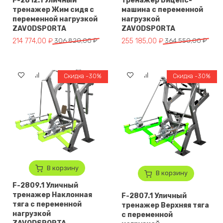
F-2812.1 Уличный
тренажер Бицепс-
тренажер Жим сидя с
машина с переменной
переменной нагрузкой
нагрузкой
ZAVODSPORTA
ZAVODSPORTA
Первоначальная цена составляла 306 820,00 ₽.
Текущая цена: 214 774,00 ₽.
Первоначальная цена составля
Текущая цена: 255 185,00 ₽.
214 774,00
₽
306 820,00
₽
255 185,00
₽
364 550,00
₽
Скидка -30%
Скидка -30%
В корзину
В корзину
F-2809.1 Уличный
тренажер Наклонная
F-2807.1 Уличный
тяга с переменной
тренажер Верхняя тяга
нагрузкой
с переменной