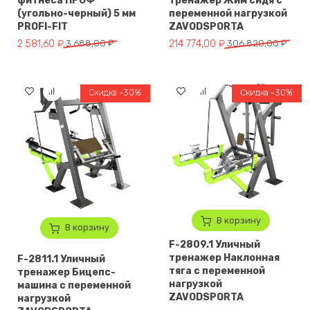
фитнеса ПРОФ
тренажер Жим сидя с
(угольно-черный) 5 мм
переменной нагрузкой
PROFI-FIT
ZAVODSPORTA
Первоначальная цена составляла 3 688,00 ₽.
Текущая цена: 2 581,60 ₽.
Первоначальная цена составл
Текущая цена: 214 774,00 ₽.
2 581,60
₽
3 688,00
₽
214 774,00
₽
306 820,00
₽
Скидка -30%
Скидка -30%
В корзину
В корзину
F-2809.1 Уличный
тренажер Наклонная
F-2811.1 Уличный
тяга с переменной
тренажер Бицепс-
нагрузкой
машина с переменной
ZAVODSPORTA
нагрузкой