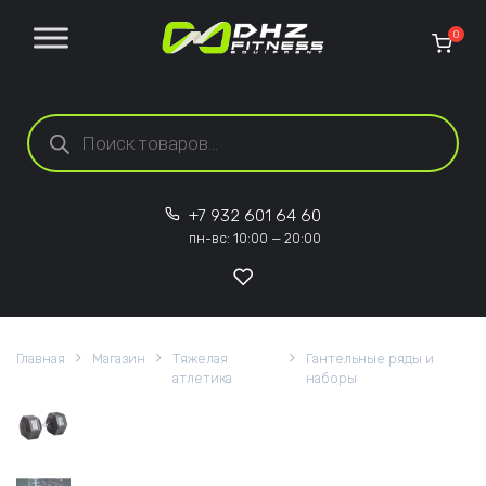
Перейти к содержанию
0
Поиск товаров
+7 932 601 64 60
пн-вс: 10:00 — 20:00
Главная
Магазин
Тяжелая
Гантельные ряды и
атлетика
наборы