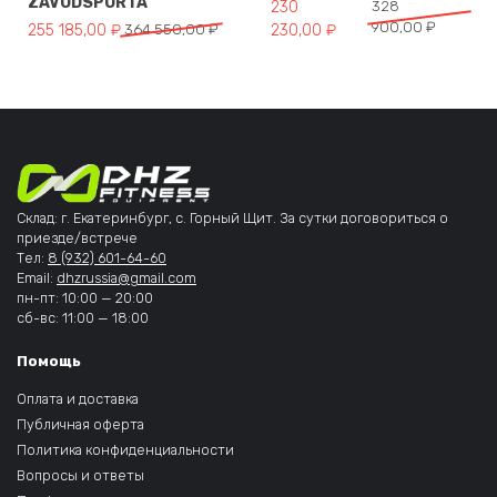
ZAVODSPORTA
Первоначальная цена составл
Текущая цена: 230 230,00 ₽.
230
328
900,00
₽
Первоначальная цена составляла 364 550,00 ₽.
Текущая цена: 255 185,00 ₽.
255 185,00
₽
364 550,00
₽
230,00
₽
Склад: г. Екатеринбург, с. Горный Щит. За сутки договориться о
приезде/встрече
Тел:
8 (932) 601-64-60
Email:
dhzrussia@gmail.com
пн-пт: 10:00 — 20:00
сб-вс: 11:00 — 18:00
Помощь
Оплата и доставка
Публичная оферта
Политика конфиденциальности
Вопросы и ответы