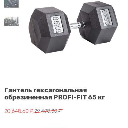
Гантель гексагональная
обрезиненная PROFI-FIT 65 кг
Первоначальная цена составляла 29 498,00 ₽.
Текущая цена: 20 648,60 ₽.
20 648,60
₽
29 498,00
₽