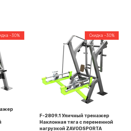
идка -30%
Скидка -30%
нажер
F-2809.1 Уличный тренажер
й
Наклонная тяга с переменной
В корзину
нагрузкой ZAVODSPORTA