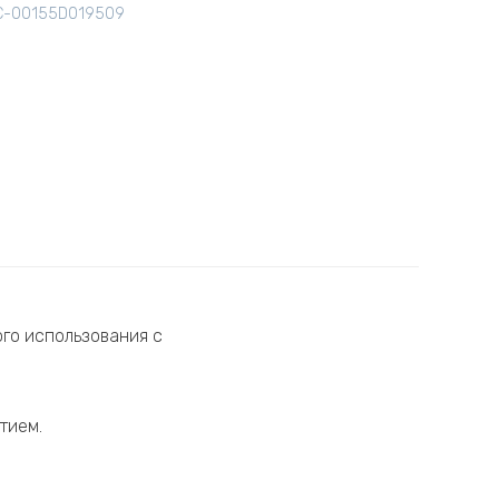
C-00155D019509
ого использования с
тием.