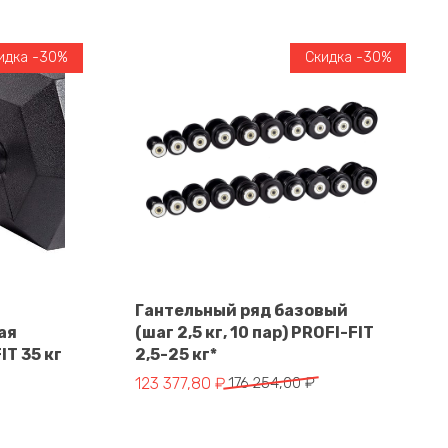
идка -30%
Скидка -30%
Гантельный ряд базовый
ая
(шаг 2,5 кг, 10 пар) PROFI-FIT
В корзину
T 35 кг
2,5-25 кг*
тавляла 15 887,00 ₽.
.
Первоначальная цена составляла 176 254,
Текущая цена: 123 377,80 ₽.
123 377,80
₽
176 254,00
₽