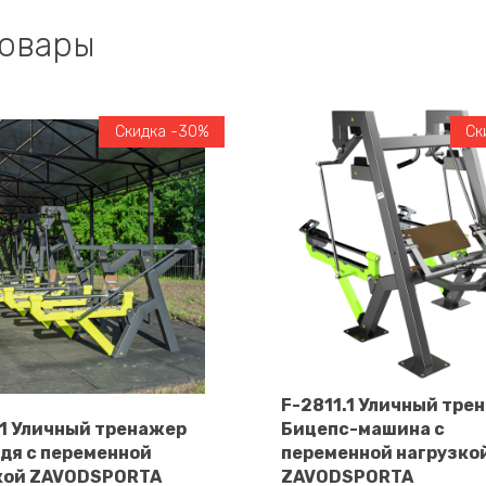
товары
Скидка -30%
Ск
F-2811.1 Уличный тре
.1 Уличный тренажер
Бицепс-машина с
В корзину
дя с переменной
переменной нагрузко
В корзину
кой ZAVODSPORTA
ZAVODSPORTA