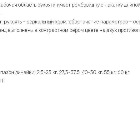
Рабочая область рукояти имеет ромбовидную накатку длиной
.
т, рукоять – зеркальный хром, обозначение параметров – се
енд выполнены в контрастном сером цвете на двух противо
он линейки: 2,5-25 кг; 27,5-37,5; 40-50 кг; 55 кг; 60 кг.
T.