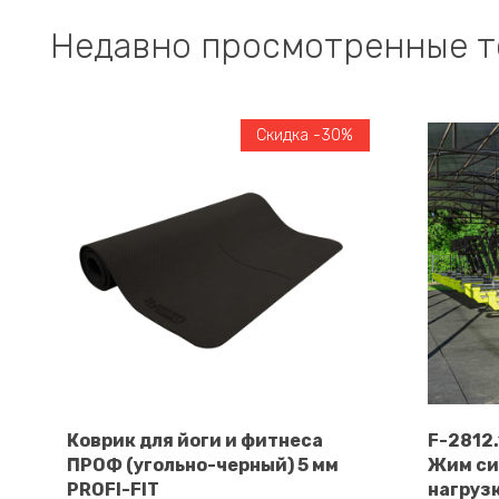
Недавно просмотренные 
Скидка -30%
Коврик для йоги и фитнеса
F-2812
ПРОФ (угольно-черный) 5 мм
Жим си
В корзину
PROFI-FIT
нагруз