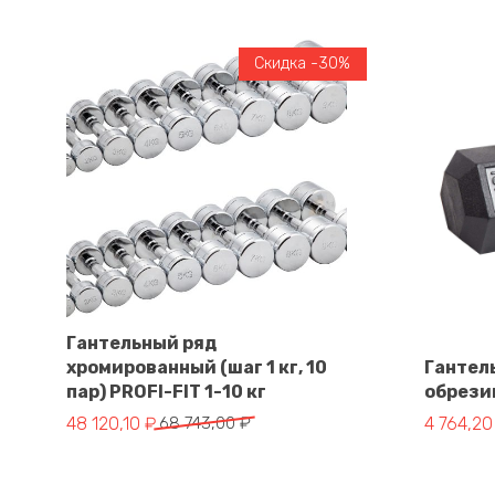
Скидка -30%
Гантельный ряд
хромированный (шаг 1 кг, 10
Гантел
В корзину
пар) PROFI-FIT 1-10 кг
обрезин
Первоначальная цена составляла 68 743,00 ₽.
Текущая цена: 48 120,10 ₽.
Первонач
Текущая 
48 120,10
₽
68 743,00
₽
4 764,2