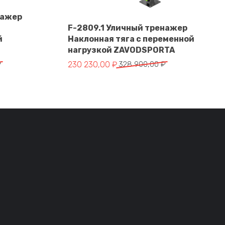
нажер
F-2809.1 Уличный тренажер
й
Наклонная тяга с переменной
В корзину
нагрузкой ZAVODSPORTA
тавляла 364 550,00 ₽.
 ₽.
Первоначальная цена составляла 328 900
Текущая цена: 230 230,00 ₽.
₽
230 230,00
₽
328 900,00
₽