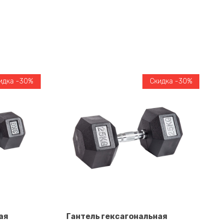
идка -30%
Скидка -30%
ая
Гантель гексагональная