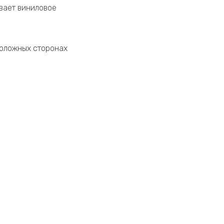
вает виниловое
положных сторонах