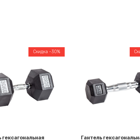
Скидка -30%
Ск
ь гексагональная
Гантель гексагональн