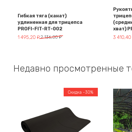
Рукоятк
Гибкая тяга (канат)
трицепс
удлиненная для трицепса
(средн
В корзину
PROFI-FIT-RT-002
хват) P
Первоначальная цена составляла 2 136,00 ₽.
Текущая цена: 1 495,20 ₽.
Первонач
Текущая 
1 495,20
₽
2 136,00
₽
3 410,4
Недавно просмотренные 
Скидка -30%