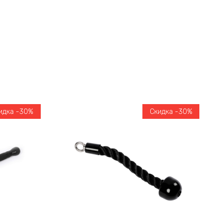
идка -30%
Скидка -30%