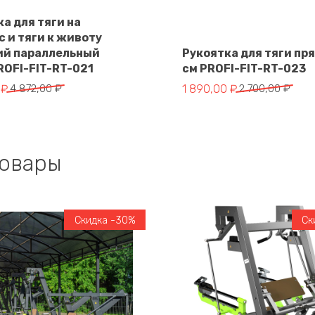
а для тяги на
 и тяги к животу
В корзину
ий параллельный
Рукоятка для тяги пр
В корзину
ROFI-FIT-RT-021
см PROFI-FIT-RT-023
альная цена составляла 4 872,00 ₽.
цена: 3 410,40 ₽.
Первоначальная цена сос
Текущая цена: 1 890,00 ₽
0
₽
4 872,00
₽
1 890,00
₽
2 700,00
₽
товары
Скидка -30%
Ск