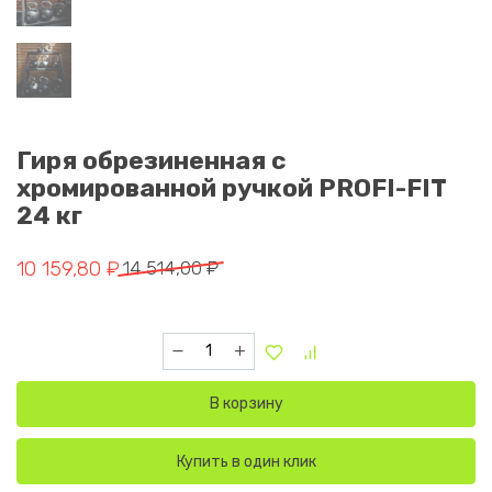
Гиря обрезиненная с
хромированной ручкой PROFI-FIT
24 кг
Первоначальная цена составляла 14 514,00 ₽.
Текущая цена: 10 159,80 ₽.
10 159,80
₽
14 514,00
₽
Количество товара Гиря обрезиненная с хро
В корзину
Купить в один клик