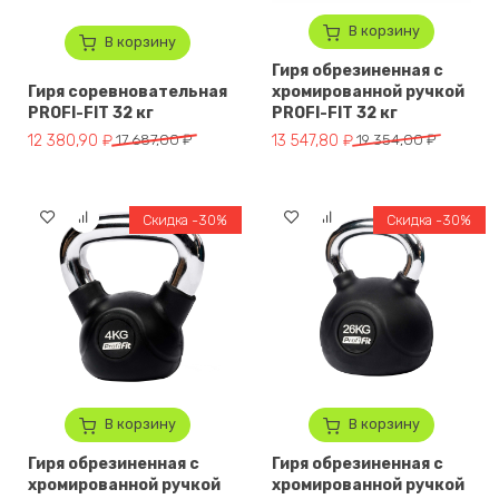
В корзину
В корзину
Гиря обрезиненная с
Гиря соревновательная
хромированной ручкой
PROFI-FIT 32 кг
PROFI-FIT 32 кг
Первоначальная цена составляла 17 687,00 ₽.
Текущая цена: 12 380,90 ₽.
Первоначальная цена составля
Текущая цена: 13 547,80 ₽.
12 380,90
₽
17 687,00
₽
13 547,80
₽
19 354,00
₽
Скидка -30%
Скидка -30%
В корзину
В корзину
Гиря обрезиненная с
Гиря обрезиненная с
хромированной ручкой
хромированной ручкой