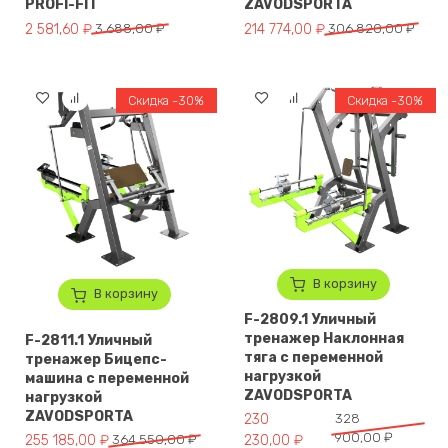
PROFI-FIT
ZAVODSPORTA
Первоначальная цена составляла 3 688,00 ₽.
Текущая цена: 2 581,60 ₽.
Первоначальная цена составл
Текущая цена: 214 774,00 ₽.
2 581,60
₽
3 688,00
₽
214 774,00
₽
306 820,00
₽
Скидка -30%
Скидка -30%
В корзину
В корзину
F-2809.1 Уличный
тренажер Наклонная
F-2811.1 Уличный
тяга с переменной
тренажер Бицепс-
нагрузкой
машина с переменной
ZAVODSPORTA
нагрузкой
ZAVODSPORTA
Первоначальная цена составл
Текущая цена: 230 230,00 ₽.
230
328
900,00
₽
Первоначальная цена составляла 364 550,00 ₽.
Текущая цена: 255 185,00 ₽.
255 185,00
₽
364 550,00
₽
230,00
₽