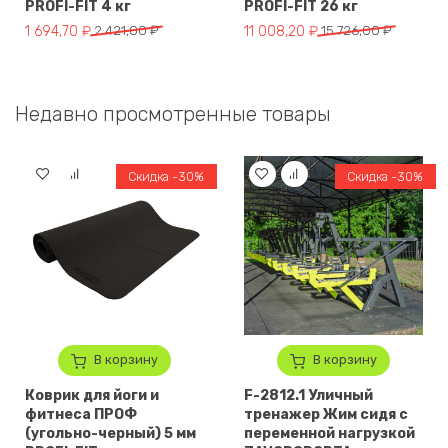
PROFI-FIT 4 кг
PROFI-FIT 26 кг
Первоначальная цена составляла 2 421,00 ₽.
Текущая цена: 1 694,70 ₽.
Первоначальная цена составля
Текущая цена: 11 008,20 ₽.
1 694,70
₽
2 421,00
₽
11 008,20
₽
15 726,00
₽
Недавно просмотренные товары
Скидка -30%
Скидка -30%
В корзину
В корзину
Коврик для йоги и
F-2812.1 Уличный
фитнеса ПРОФ
тренажер Жим сидя с
(угольно-черный) 5 мм
переменной нагрузкой