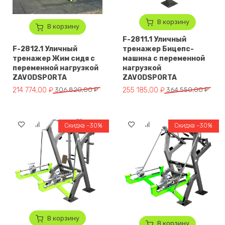
В корзину
В корзину
F-2811.1 Уличный
F-2812.1 Уличный
тренажер Бицепс-
тренажер Жим сидя с
машина с переменной
переменной нагрузкой
нагрузкой
ZAVODSPORTA
ZAVODSPORTA
Первоначальная цена составляла 306 820,00 ₽.
Текущая цена: 214 774,00 ₽.
Первоначальная цена составля
Текущая цена: 255 185,00 ₽.
214 774,00
₽
306 820,00
₽
255 185,00
₽
364 550,00
₽
Скидка -30%
Скидка -30%
В корзину
В корзину