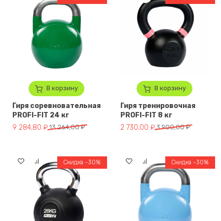
В корзину
В корзину
Гиря соревновательная
Гиря тренировочная
PROFI-FIT 24 кг
PROFI-FIT 8 кг
Первоначальная цена составляла 13 264,00 ₽.
Текущая цена: 9 284,80 ₽.
Первоначальная цена составл
Текущая цена: 2 730,00 ₽.
9 284,80
₽
13 264,00
₽
2 730,00
₽
3 900,00
₽
Скидка -30%
Скидка -30%