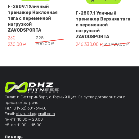
F-2809.1 Уличный
тренажер Наклонная
F-2807.1 Уличный
тяга с переменной
тренажер Верхняя тяга
нагрузкой
с переменной
ZAVODSPORTA
нагрузкой
ZAVODSPORTA
Первоначальная цена составляла 328 900,00 ₽.
Текущая цена: 230 230,00 ₽.
230
328
900,00
₽
Первоначальная цена составля
Текущая цена: 246 330,00 ₽.
230,00
₽
246 330,00
₽
351 900,00
₽
Склад: г. Екатеринбург, с. Горный Щит. За сутки договориться о
приезде/встрече
Тел:
8 (932) 601-64-60
Email:
dhzrussia@gmail.com
пн-пт: 10:00 — 20:00
сб-вс: 11:00 — 18:00
Помощь