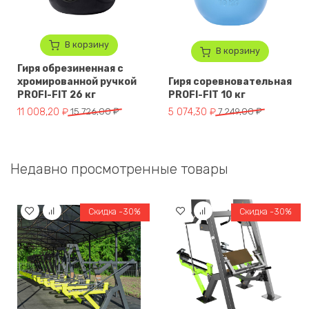
В корзину
В корзину
Гиря обрезиненная с
хромированной ручкой
Гиря соревновательная
PROFI-FIT 26 кг
PROFI-FIT 10 кг
Первоначальная цена составляла 15 726,00 ₽.
Текущая цена: 11 008,20 ₽.
Первоначальная цена составля
Текущая цена: 5 074,30 ₽.
11 008,20
₽
15 726,00
₽
5 074,30
₽
7 249,00
₽
Недавно просмотренные товары
Скидка -30%
Скидка -30%