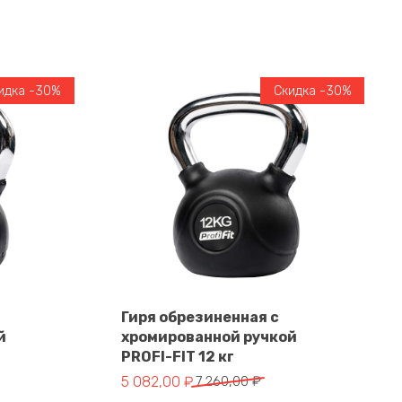
идка -30%
Скидка -30%
Гиря обрезиненная с
й
хромированной ручкой
В корзину
PROFI-FIT 12 кг
тавляла 8 466,00 ₽.
.
Первоначальная цена составляла 7 260,00
Текущая цена: 5 082,00 ₽.
5 082,00
₽
7 260,00
₽