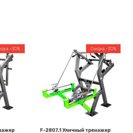
идка -30%
Скидка -30%
енажер
F-2807.1 Уличный тренажер