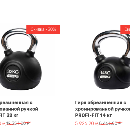
Скидка -30%
Ск
брезиненная с
Гиря обрезиненная с
ованной ручкой
хромированной ручко
В корзину
В корзину
IT 32 кг
PROFI-FIT 14 кг
альная цена составляла 19 354,00 ₽.
цена: 13 547,80 ₽.
Первоначальная цена сос
Текущая цена: 5 926,20 ₽
0
₽
19 354,00
₽
5 926,20
₽
8 466,00
₽