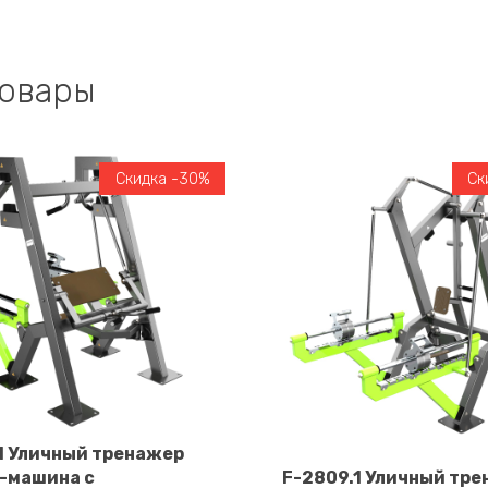
товары
Скидка -30%
Ск
.1 Уличный тренажер
-машина с
F-2809.1 Уличный тр