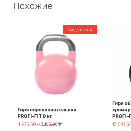
Похожие
Скидка -30%
Гиря о
Гиря соревновательная
хромир
PROFI-FIT 8 кг
PROFI-F
В корзину
Первоначальная цена составляла 7 105,00 ₽.
Текущая цена: 4 973,50 ₽.
Первонач
Текущая 
4 973,50
₽
7 105,00
₽
13 547,8