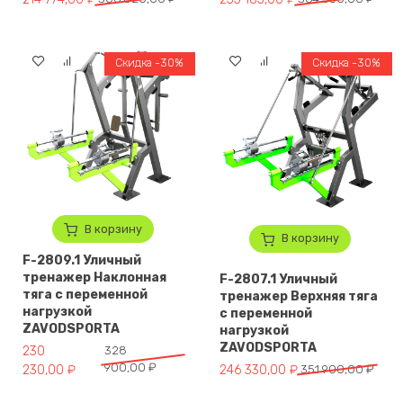
Скидка -30%
Скидка -30%
В корзину
В корзину
F-2809.1 Уличный
тренажер Наклонная
F-2807.1 Уличный
тяга с переменной
тренажер Верхняя тяга
нагрузкой
с переменной
ZAVODSPORTA
нагрузкой
ZAVODSPORTA
Первоначальная цена составляла 328 900,00 ₽.
Текущая цена: 230 230,00 ₽.
230
328
900,00
₽
Первоначальная цена составля
Текущая цена: 246 330,00 ₽.
230,00
₽
246 330,00
₽
351 900,00
₽