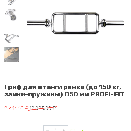
Гриф для штанги рамка (до 150 кг,
замки-пружины) D50 мм PROFI-FIT
Первоначальная цена составляла 12 023,00 ₽.
Текущая цена: 8 416,10 ₽.
8 416,10
₽
12 023,00
₽
Количество товара Гриф для штанги рамка (д