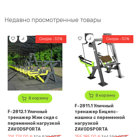
Недавно просмотренные товары
Скидка -30%
Скидка -30%
В корзину
В корзину
F-2811.1 Уличный
F-2812.1 Уличный
тренажер Бицепс-
тренажер Жим сидя с
машина с переменной
переменной нагрузкой
нагрузкой
ZAVODSPORTA
ZAVODSPORTA
Первоначальная цена составляла 306 820,00 ₽.
Текущая цена: 214 774,00 ₽.
Первоначальная цена составля
Текущая цена: 255 185,00 ₽.
214 774,00
₽
306 820,00
₽
255 185,00
₽
364 550,00
₽