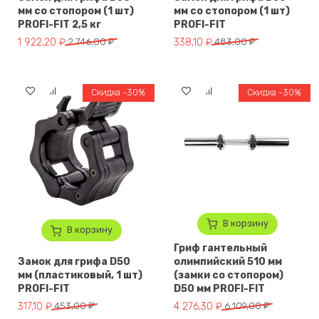
мм со стопором (1 шт)
мм со стопором (1 шт)
PROFI-FIT 2,5 кг
PROFI-FIT
Первоначальная цена составляла 2 746,00 ₽.
Текущая цена: 1 922,20 ₽.
Первоначальная цена составл
Текущая цена: 338,10 ₽.
1 922,20
₽
2 746,00
₽
338,10
₽
483,00
₽
Скидка -30%
Скидка -30%
В корзину
В корзину
Гриф гантельный
Замок для грифа D50
олимпийский 510 мм
мм (пластиковый, 1 шт)
(замки со стопором)
PROFI-FIT
D50 мм PROFI-FIT
Первоначальная цена составляла 453,00 ₽.
Текущая цена: 317,10 ₽.
Первоначальная цена составля
Текущая цена: 4 276,30 ₽.
317,10
₽
453,00
₽
4 276,30
₽
6 109,00
₽