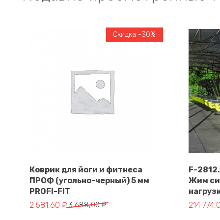
Скидка -30%
Коврик для йоги и фитнеса
F-2812
ПРОФ (угольно-черный) 5 мм
Жим си
В корзину
PROFI-FIT
нагруз
Первоначальная цена составляла 3 688,00 ₽.
Текущая цена: 2 581,60 ₽.
Первонач
Текущая 
2 581,60
₽
3 688,00
₽
214 774,