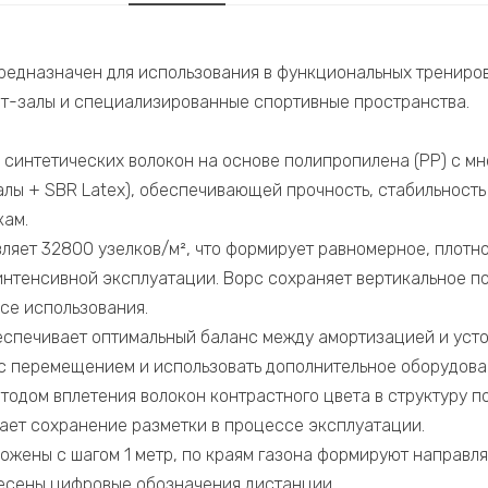
редназначен для использования в функциональных трениров
т-залы и специализированные спортивные пространства.
 синтетических волокон на основе полипропилена (PP) с м
алы + SBR Latex), обеспечивающей прочность, стабильность
кам.
вляет 32800 узелков/м², что формирует равномерное, плотн
 интенсивной эксплуатации. Ворс сохраняет вертикальное п
се использования.
еспечивает оптимальный баланс между амортизацией и усто
с перемещением и использовать дополнительное оборудова
тодом вплетения волокон контрастного цвета в структуру п
ает сохранение разметки в процессе эксплуатации.
ожены с шагом 1 метр, по краям газона формируют направл
есены цифровые обозначения дистанции.