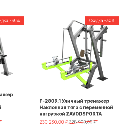
идка -30%
Скидка -30%
нажер
F-2809.1 Уличный тренажер
й
Наклонная тяга с переменной
В корзину
нагрузкой ZAVODSPORTA
тавляла 364 550,00 ₽.
 ₽.
Первоначальная цена составляла 328 900
Текущая цена: 230 230,00 ₽.
₽
230 230,00
₽
328 900,00
₽