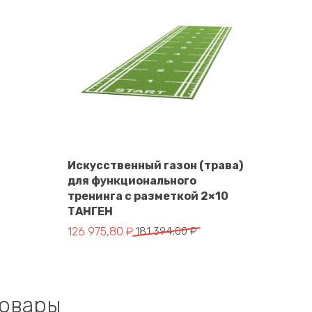
Искусственный газон (трава)
для функционального
В корзину
тренинга с разметкой 2×10
ТАНГЕН
Первоначальная цена составляла 181 394,00 ₽.
Текущая цена: 126 975,80 ₽.
126 975,80
₽
181 394,00
₽
товары