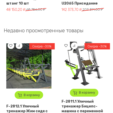
штанг 10 шт
U2065 Приседание
Первоначальная цена составляла 68 786,00 ₽.
Текущая цена: 48 150,20 ₽.
Первоначальная цена составля
Текущая цена: 142 373,70 ₽.
48 150,20
₽
68 786,00
₽
142 373,70
₽
203 391,00
₽
Недавно просмотренные товары
Скидка -30%
Скидка -30%
В корзину
В корзину
F-2811.1 Уличный
F-2812.1 Уличный
тренажер Бицепс-
тренажер Жим сидя с
машина с переменной