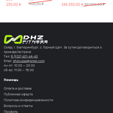
900,00
₽
Первоначальная цена составля
Текущая цена: 246 330,00 ₽.
230,00
₽
246 330,00
₽
351 900,00
₽
Склад: г. Екатеринбург, с. Горный Щит. За сутки договориться о
приезде/встрече
Тел:
8 (932) 601-64-60
Email:
dhzrussia@gmail.com
пн-пт: 10:00 — 20:00
сб-вс: 11:00 — 18:00
Помощь
Оплата и доставка
Публичная оферта
Политика конфиденциальности
Вопросы и ответы
Профиль