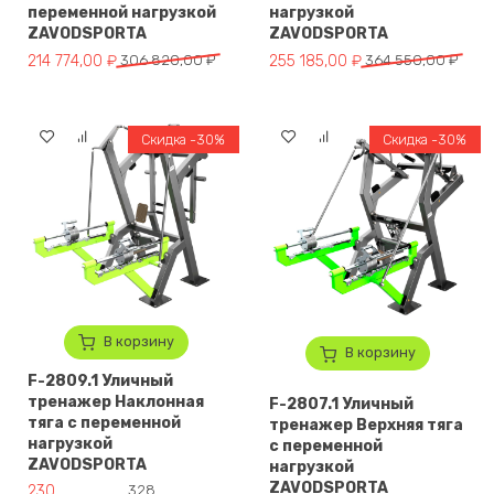
переменной нагрузкой
нагрузкой
ZAVODSPORTA
ZAVODSPORTA
Первоначальная цена составляла 306 820,00 ₽.
Текущая цена: 214 774,00 ₽.
Первоначальная цена составля
Текущая цена: 255 185,00 ₽.
214 774,00
₽
306 820,00
₽
255 185,00
₽
364 550,00
₽
Скидка -30%
Скидка -30%
В корзину
В корзину
F-2809.1 Уличный
тренажер Наклонная
F-2807.1 Уличный
тяга с переменной
тренажер Верхняя тяга
нагрузкой
с переменной
ZAVODSPORTA
нагрузкой
ZAVODSPORTA
Первоначальная цена составляла 328 900,00 ₽.
Текущая цена: 230 230,00 ₽.
230
328