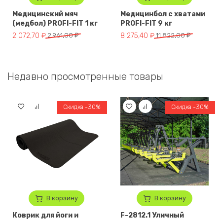
Медицинский мяч
Медицинбол с хватами
(медбол) PROFI-FIT 1 кг
PROFI-FIT 9 кг
Первоначальная цена составляла 2 961,00 ₽.
Текущая цена: 2 072,70 ₽.
Первоначальная цена составля
Текущая цена: 8 275,40 ₽.
2 072,70
₽
2 961,00
₽
8 275,40
₽
11 822,00
₽
Недавно просмотренные товары
Скидка -30%
Скидка -30%
В корзину
В корзину
Коврик для йоги и
F-2812.1 Уличный