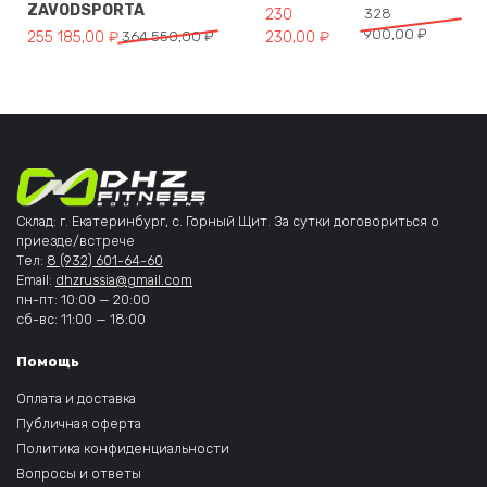
ZAVODSPORTA
Первоначальная цена составл
Текущая цена: 230 230,00 ₽.
230
328
900,00
₽
Первоначальная цена составляла 364 550,00 ₽.
Текущая цена: 255 185,00 ₽.
255 185,00
₽
364 550,00
₽
230,00
₽
Склад: г. Екатеринбург, с. Горный Щит. За сутки договориться о
приезде/встрече
Тел:
8 (932) 601-64-60
Email:
dhzrussia@gmail.com
пн-пт: 10:00 — 20:00
сб-вс: 11:00 — 18:00
Помощь
Оплата и доставка
Публичная оферта
Политика конфиденциальности
Вопросы и ответы