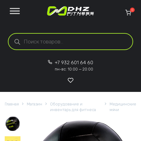
Перейти к содержанию
0
Поиск товаров
+7 932 601 64 60
пн-вс: 10:00 — 20:00
Главная
Магазин
Оборудование и
Медицинские
инвентарь для фитнеса
мячи