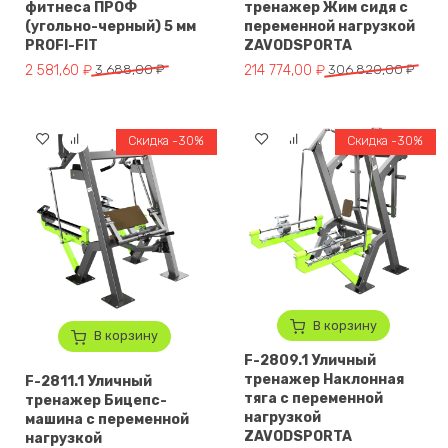
фитнеса ПРОФ
тренажер Жим сидя с
(угольно-черный) 5 мм
переменной нагрузкой
PROFI-FIT
ZAVODSPORTA
Первоначальная цена составляла 3 688,00 ₽.
Текущая цена: 2 581,60 ₽.
Первоначальная цена составл
Текущая цена: 214 774,00 ₽.
2 581,60
₽
3 688,00
₽
214 774,00
₽
306 820,00
₽
Скидка -30%
Скидка -30%
В корзину
В корзину
F-2809.1 Уличный
тренажер Наклонная
F-2811.1 Уличный
тяга с переменной
тренажер Бицепс-
нагрузкой
машина с переменной
ZAVODSPORTA
нагрузкой