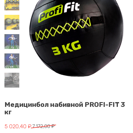
Медицинбол набивной PROFI-FIT 3
кг
Первоначальная цена составляла 7 172,00 ₽.
Текущая цена: 5 020,40 ₽.
5 020,40
₽
7 172,00
₽