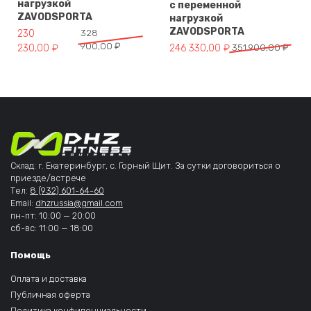
нагрузкой
с переменной
ZAVODSPORTA
нагрузкой
ZAVODSPORTA
Первоначальная цена составляла 328 900,00 ₽.
Текущая цена: 230 230,00 ₽.
230
328
900,00
₽
Первоначальная цена составля
Текущая цена: 246 330,00 ₽.
230,00
₽
246 330,00
₽
351 900,00
₽
Склад: г. Екатеринбург, с. Горный Щит. За сутки договориться о
приезде/встрече
Тел:
8 (932) 601-64-60
Email:
dhzrussia@gmail.com
пн-пт: 10:00 — 20:00
сб-вс: 11:00 — 18:00
Помощь
Оплата и доставка
Публичная оферта
Политика конфиденциальности