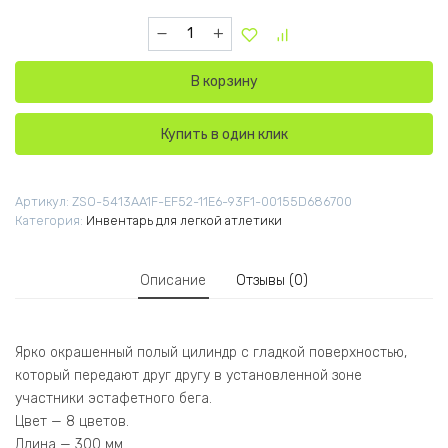
Количество товара Палочки эстафетные (8 
В корзину
Купить в один клик
Артикул:
ZSO-5413AA1F-EF52-11E6-93F1-00155D686700
Категория:
Инвентарь для легкой атлетики
Описание
Отзывы (0)
Ярко окрашенный полый цилиндр с гладкой поверхностью,
который передают друг другу в установленной зоне
участники эстафетного бега.
Цвет — 8 цветов.
Длина — 300 мм.