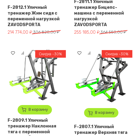
F-2811.1 Уличный
F-2812.1 Уличный
тренажер Бицепс-
тренажер Жим сидя с
машина с переменной
переменной нагрузкой
нагрузкой
ZAVODSPORTA
ZAVODSPORTA
Первоначальная цена составляла 306 820,00 ₽.
Текущая цена: 214 774,00 ₽.
Первоначальная цена составля
Текущая цена: 255 185,00 ₽.
214 774,00
₽
306 820,00
₽
255 185,00
₽
364 550,00
₽
Скидка -30%
Скидка -30%
В корзину
В корзину
F-2809.1 Уличный
тренажер Наклонная
F-2807.1 Уличный
тяга с переменной
тренажер Верхняя тяга