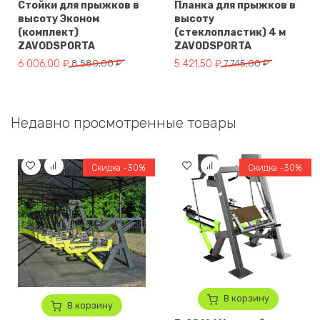
Стойки для прыжков в
Планка для прыжков в
высоту Эконом
высоту
(комплект)
(стеклопластик) 4 м
ZAVODSPORTA
ZAVODSPORTA
Первоначальная цена составляла 8 580,00 ₽.
Текущая цена: 6 006,00 ₽.
Первоначальная цена составля
Текущая цена: 5 421,50 ₽.
6 006,00
₽
8 580,00
₽
5 421,50
₽
7 745,00
₽
Недавно просмотренные товары
Скидка -30%
Скидка -30%
В корзину
В корзину