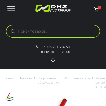
Перейти к содержанию
0
Поиск товаров
+7 932 601 64 60
пн-вс: 10:00 — 20:00
Главная
Магазин
Спортивное
Спортинвентарь
Инвен
оборудование
для ле
атлети