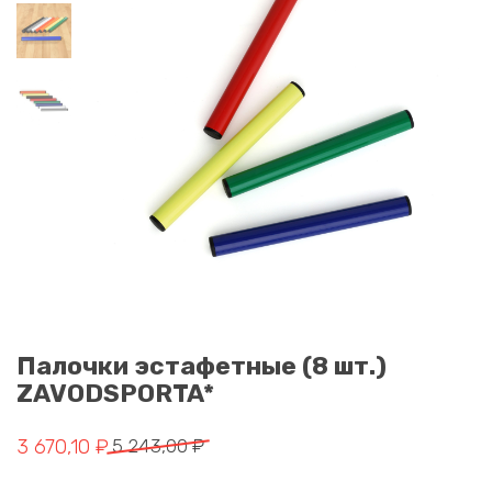
Палочки эстафетные (8 шт.)
ZAVODSPORTA*
Первоначальная цена составляла 5 243,00 ₽.
Текущая цена: 3 670,10 ₽.
3 670,10
₽
5 243,00
₽