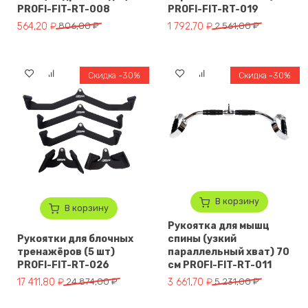
PROFI-FIT-RT-008
PROFI-FIT-RT-019
Первоначальная цена составляла 806,00 ₽.
Текущая цена: 564,20 ₽.
Первоначальная цена составля
Текущая цена: 1 792,70 ₽.
564,20
₽
806,00
₽
1 792,70
₽
2 561,00
₽
Скидка -30%
Скидка -30%
В корзину
В корзину
Рукоятка для мышц
Рукоятки для блочных
спины (узкий
тренажёров (5 шт)
параллельный хват) 70
PROFI-FIT-RT-026
см PROFI-FIT-RT-011
Первоначальная цена составляла 24 874,00 ₽.
Текущая цена: 17 411,80 ₽.
Первоначальная цена составля
Текущая цена: 3 661,70 ₽.
17 411,80
₽
24 874,00
₽
3 661,70
₽
5 231,00
₽