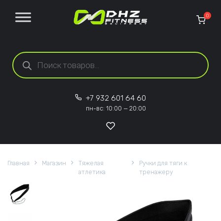
Перейти к содержанию
0
Поиск товаров
+7 932 601 64 60
пн-вс: 10:00 — 20:00
Главная
Магазин
Тяжелая
Ручки для тяги к
атлетика
тренажеру