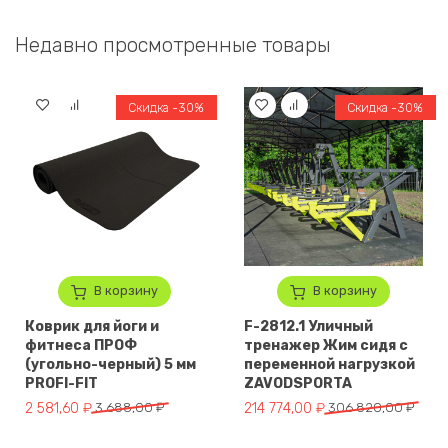
Недавно просмотренные товары
Скидка -30%
Скидка -30%
В корзину
В корзину
Коврик для йоги и
F-2812.1 Уличный
фитнеса ПРОФ
тренажер Жим сидя с
(угольно-черный) 5 мм
переменной нагрузкой
PROFI-FIT
ZAVODSPORTA
Первоначальная цена составляла 3 688,00 ₽.
Текущая цена: 2 581,60 ₽.
Первоначальная цена составл
Текущая цена: 214 774,00 ₽.
2 581,60
₽
3 688,00
₽
214 774,00
₽
306 820,00
₽