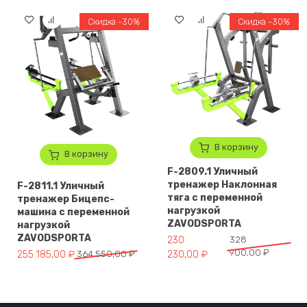
Скидка -30%
Скидка -30%
В корзину
В корзину
F-2809.1 Уличный
тренажер Наклонная
F-2811.1 Уличный
тяга с переменной
тренажер Бицепс-
нагрузкой
машина с переменной
ZAVODSPORTA
нагрузкой
ZAVODSPORTA
Первоначальная цена составл
Текущая цена: 230 230,00 ₽.
230
328
900,00
₽
Первоначальная цена составляла 364 550,00 ₽.
Текущая цена: 255 185,00 ₽.
255 185,00
₽
364 550,00
₽
230,00
₽