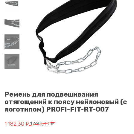
Ремень для подвешивания
отягощений к поясу нейлоновый (с
логотипом) PROFI-FIT-RT-007
Первоначальная цена составляла 1 689,00 ₽.
Текущая цена: 1 182,30 ₽.
1 182,30
₽
1 689,00
₽