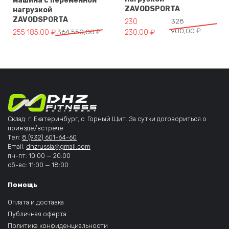
машина с переменной
ZAVODSPORTA
нагрузкой
ZAVODSPORTA
Первоначальная цена составл
Текущая цена: 230 230,00 ₽.
230
328
900,00
₽
Первоначальная цена составляла 364 550,00 ₽.
Текущая цена: 255 185,00 ₽.
255 185,00
₽
364 550,00
₽
230,00
₽
Склад: г. Екатеринбург, с. Горный Щит. За сутки договориться о
приезде/встрече
Тел:
8 (932) 601-64-60
Email:
dhzrussia@gmail.com
пн-пт: 10:00 — 20:00
сб-вс: 11:00 — 18:00
Помощь
Оплата и доставка
Публичная оферта
Политика конфиденциальности