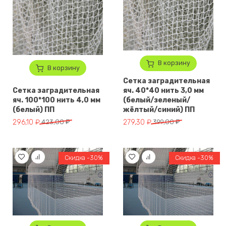
В корзину
В корзину
Сетка заградительная
Сетка заградительная
яч. 40*40 нить 3,0 мм
яч. 100*100 нить 4,0 мм
(белый/зеленый/
(белый) ПП
жёлтый/синий) ПП
Первоначальная цена составляла 423,00 ₽.
Текущая цена: 296,10 ₽.
Первоначальная цена составл
Текущая цена: 279,30 ₽.
296,10
₽
423,00
₽
279,30
₽
399,00
₽
Скидка -30%
Скидка -30%