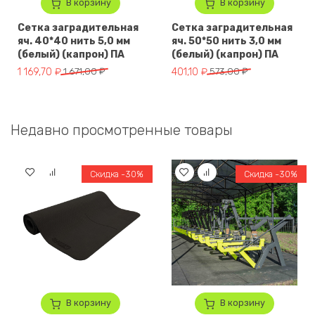
В корзину
В корзину
Сетка заградительная
Сетка заградительная
яч. 40*40 нить 5,0 мм
яч. 50*50 нить 3,0 мм
(белый) (капрон) ПА
(белый) (капрон) ПА
Первоначальная цена составляла 1 671,00 ₽.
Текущая цена: 1 169,70 ₽.
Первоначальная цена составля
Текущая цена: 401,10 ₽.
1 169,70
₽
1 671,00
₽
401,10
₽
573,00
₽
Недавно просмотренные товары
Скидка -30%
Скидка -30%
В корзину
В корзину