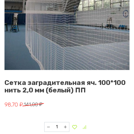
Сетка заградительная яч. 100*100
нить 2,0 мм (белый) ПП
Первоначальная цена составляла 141,00 ₽.
Текущая цена: 98,70 ₽.
98,70
₽
141,00
₽
Количество товара Сетка заградительная яч.