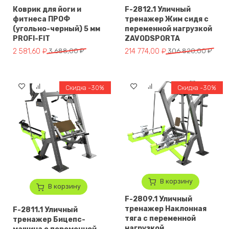
Коврик для йоги и
F-2812.1 Уличный
фитнеса ПРОФ
тренажер Жим сидя с
(угольно-черный) 5 мм
переменной нагрузкой
PROFI-FIT
ZAVODSPORTA
Первоначальная цена составляла 3 688,00 ₽.
Текущая цена: 2 581,60 ₽.
Первоначальная цена составл
Текущая цена: 214 774,00 ₽.
2 581,60
₽
3 688,00
₽
214 774,00
₽
306 820,00
₽
Скидка -30%
Скидка -30%
В корзину
В корзину
F-2809.1 Уличный
тренажер Наклонная
F-2811.1 Уличный
тяга с переменной
тренажер Бицепс-
нагрузкой