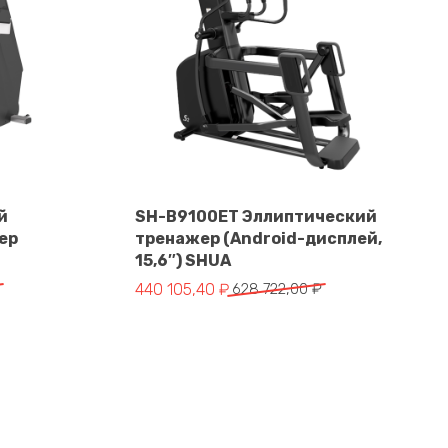
й
SH-B9100EТ Эллиптический
ер
тренажер (Android-дисплей,
В корзину
15,6″) SHUA
тавляла 491 909,00 ₽.
 ₽.
Первоначальная цена составляла 628 722,
Текущая цена: 440 105,40 ₽.
₽
440 105,40
₽
628 722,00
₽