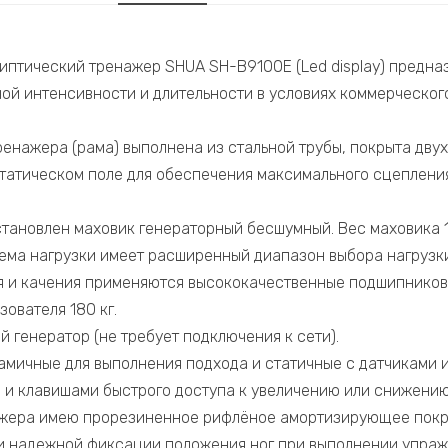
птический тренажер SHUA SH-B9100E (Led display) предна
ой интенсивности и длительности в условиях коммерческог
ренажера (рама) выполнена из стальной трубы, покрыта дв
татическом поле для обеспечения максимального сцепления
тановлен маховик генераторный бесшумный. Вес маховика 14
ема нагрузки имеет расширенный диапазон выбора нагрузки 
я и качения применяются высококачественные подшипников
ователя 180 кг.
й генератор (не требует подключения к сети).
намичные для выполнения подхода и статичные с датчиками 
и клавишами быстрого доступа к увеличению или снижению 
жера имею прорезиненное рифлёное амортизирующее покр
и надежной фиксации положения ног при выполнении упраж