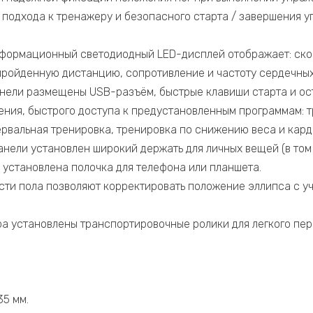
 подхода к тренажеру и безопасного старта / завершения 
ормационный светодиодный LED-дисплей отображает: скор
пройденную дистанцию, сопротивление и частоту сердечны
ели размещены USB-разъём, быстрые клавиши старта и ос
ения, быстрого доступа к предустановленным программам: т
ервальная тренировка, тренировка по снижению веса и кар
нели установлен широкий держать для личных вещей (в том 
 установлена полочка для телефона или планшета.
ти пола позволяют корректировать положение эллипса с у
а установлены транспортировочные ролики для легкого пе
35 мм.