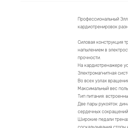
Профессиональный Элли
кардиотренировок разн
Силовая конструкция т
напылением в электрос
прочности.
На кардиотренажере ус
Электромагнитная сист
Во всех узлах вращени
Максимальный вес польз
Тип питания: встроенны
Две пары рукояток: ди
сердечных сокращений 
Широкие педали трена
соскальзывания стопы 