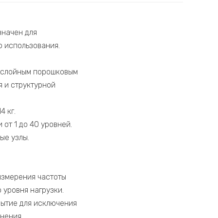
значен для
о использования.
ухслойным порошковым
 и структурной
 кг.
от 1 до 40 уровней.
ые узлы.
измерения частоты
уровня нагрузки.
ытие для исключения
нения.