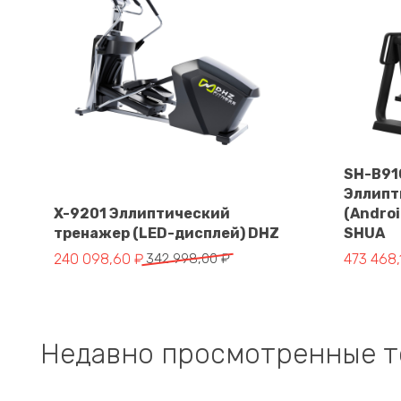
SH-B91
Эллипт
X-9201 Эллиптический
(Androi
В корзину
тренажер (LED-дисплей) DHZ
SHUA
Первоначальная цена составляла 342 998,00 ₽.
Текущая цена: 240 098,60 ₽.
Первонач
Текущая 
240 098,60
₽
342 998,00
₽
473 468
Недавно просмотренные 