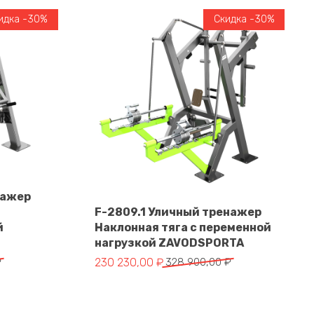
идка -30%
Скидка -30%
нажер
F-2809.1 Уличный тренажер
й
Наклонная тяга с переменной
В корзину
нагрузкой ZAVODSPORTA
тавляла 364 550,00 ₽.
 ₽.
Первоначальная цена составляла 328 900
Текущая цена: 230 230,00 ₽.
₽
230 230,00
₽
328 900,00
₽