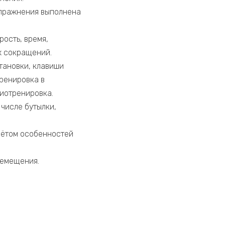
упражнения выполнена
ость, время,
х сокращений.
тановки, клавиши
ренировка в
диотренировка.
числе бутылки,
чётом особенностей
ремещения.