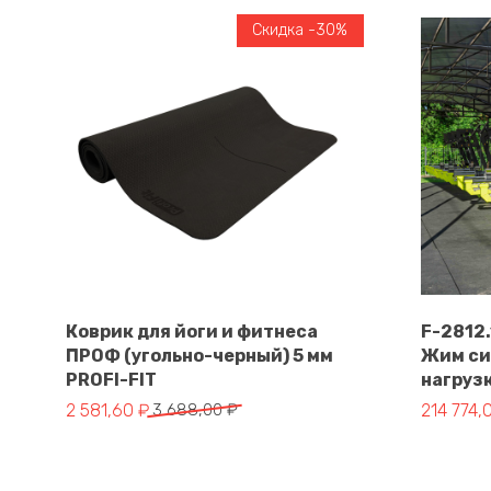
Скидка -30%
Коврик для йоги и фитнеса
F-2812
ПРОФ (угольно-черный) 5 мм
Жим си
В корзину
PROFI-FIT
нагруз
Первоначальная цена составляла 3 688,00 ₽.
Текущая цена: 2 581,60 ₽.
Первонач
Текущая 
2 581,60
₽
3 688,00
₽
214 774,