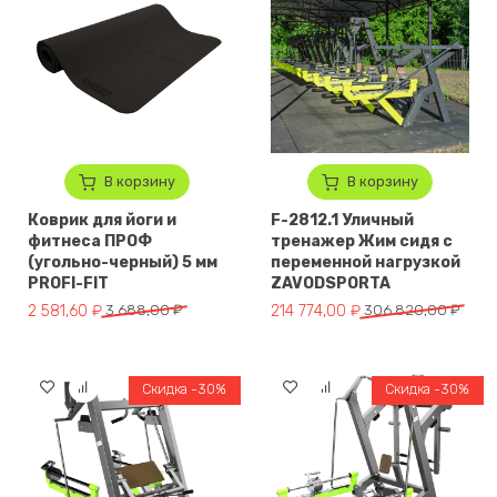
В корзину
В корзину
Коврик для йоги и
F-2812.1 Уличный
фитнеса ПРОФ
тренажер Жим сидя с
(угольно-черный) 5 мм
переменной нагрузкой
PROFI-FIT
ZAVODSPORTA
Первоначальная цена составляла 3 688,00 ₽.
Текущая цена: 2 581,60 ₽.
Первоначальная цена составл
Текущая цена: 214 774,00 ₽.
2 581,60
₽
3 688,00
₽
214 774,00
₽
306 820,00
₽
Скидка -30%
Скидка -30%