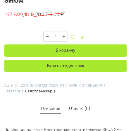
SHUA
Первоначальная цена составляла 282 713,00 ₽.
Текущая цена: 197 899,10 ₽.
197 899,10
₽
282 713,00
₽
Количество товара SH-B9100U Велотренаже
В корзину
Купить в один клик
Артикул:
ZSO-356A5723-750D-11EC-BA9B-00155D686707
Категория:
Велотренажеры
Описание
Отзывы (0)
Профессиональный Велотренажер вертикальный SHUA SH-