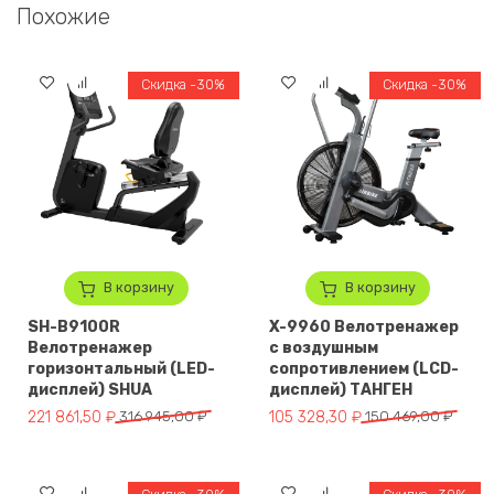
Похожие
Скидка -30%
Скидка -30%
В корзину
В корзину
SH-B9100R
X-9960 Велотренажер
Велотренажер
с воздушным
горизонтальный (LED-
сопротивлением (LCD-
дисплей) SHUA
дисплей) ТАНГЕН
Первоначальная цена составляла 316 945,00 ₽.
Текущая цена: 221 861,50 ₽.
Первоначальная цена составля
Текущая цена: 105 328,30 ₽.
221 861,50
₽
316 945,00
₽
105 328,30
₽
150 469,00
₽