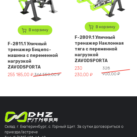
В корзину
В корзину
F-2809.1 Уличный
тренажер Наклонная
F-2811.1 Уличный
тяга с переменной
тренажер Бицепс-
нагрузкой
машина с переменной
ZAVODSPORTA
нагрузкой
ZAVODSPORTA
Первоначальная цена составл
Текущая цена: 230 230,00 ₽.
230
328
900,00
₽
Первоначальная цена составляла 364 550,00 ₽.
Текущая цена: 255 185,00 ₽.
255 185,00
₽
364 550,00
₽
230,00
₽
Склад: г. Екатеринбург, с. Горный Щит. За сутки договориться о
приезде/встрече