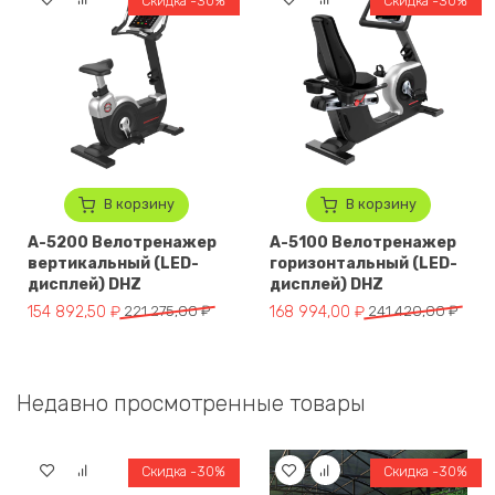
Скидка -30%
Скидка -30%
В корзину
В корзину
A-5200 Велотренажер
A-5100 Велотренажер
вертикальный (LED-
горизонтальный (LED-
дисплей) DHZ
дисплей) DHZ
Первоначальная цена составляла 221 275,00 ₽.
Текущая цена: 154 892,50 ₽.
Первоначальная цена составля
Текущая цена: 168 994,00 ₽.
154 892,50
₽
221 275,00
₽
168 994,00
₽
241 420,00
₽
Недавно просмотренные товары
Скидка -30%
Скидка -30%