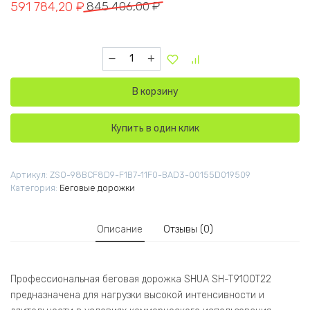
Первоначальная цена составляла 845 406,00 ₽.
Текущая цена: 591 784,20 ₽.
591 784,20
₽
845 406,00
₽
Количество товара SH-T9100TP22T Профессио
В корзину
Купить в один клик
Артикул:
ZSO-98BCF8D9-F1B7-11F0-BAD3-00155D019509
Категория:
Беговые дорожки
Описание
Отзывы (0)
Профессиональная беговая дорожка SHUA SH-T9100T22
предназначена для нагрузки высокой интенсивности и