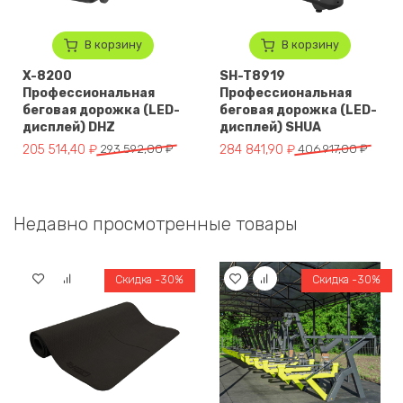
В корзину
В корзину
X-8200
SH-T8919
Профессиональная
Профессиональная
беговая дорожка (LED-
беговая дорожка (LED-
дисплей) DHZ
дисплей) SHUA
Первоначальная цена составляла 293 592,00 ₽.
Текущая цена: 205 514,40 ₽.
Первоначальная цена составля
Текущая цена: 284 841,90 ₽.
205 514,40
₽
293 592,00
₽
284 841,90
₽
406 917,00
₽
Недавно просмотренные товары
Скидка -30%
Скидка -30%