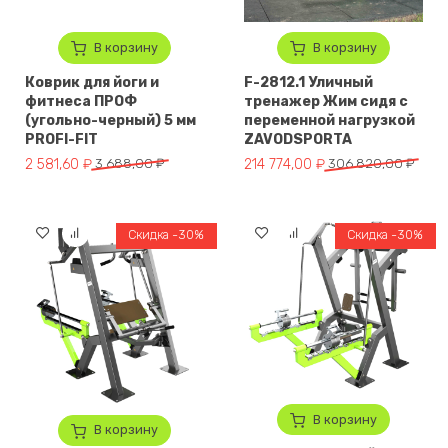
В корзину
В корзину
Коврик для йоги и
F-2812.1 Уличный
фитнеса ПРОФ
тренажер Жим сидя с
(угольно-черный) 5 мм
переменной нагрузкой
PROFI-FIT
ZAVODSPORTA
Первоначальная цена составляла 3 688,00 ₽.
Текущая цена: 2 581,60 ₽.
Первоначальная цена составл
Текущая цена: 214 774,00 ₽.
2 581,60
₽
3 688,00
₽
214 774,00
₽
306 820,00
₽
Скидка -30%
Скидка -30%
В корзину
В корзину