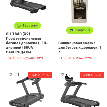
В корзину
В корзину
SH-T860 (X9)
Профессиональная
беговая дорожка (LED-
Силиконовая смазка
дисплей) SHUA
для беговых дорожек, 1
РАСПРОДАЖА
л
Первоначальная цена составляла 191 815,00 ₽.
Текущая цена: 134 270,50 ₽.
Первоначальная цена составл
Текущая цена: 2 023,00 ₽.
134 270,50
₽
191 815,00
₽
2 023,00
₽
2 890,00
₽
Скидка -30%
Скидка -30%