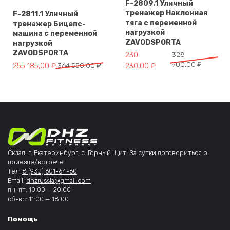
F-2809.1 Уличный
тренажер Наклонная
F-2811.1 Уличный
тяга с переменной
тренажер Бицепс-
нагрузкой
машина с переменной
ZAVODSPORTA
нагрузкой
ZAVODSPORTA
Первоначальная цена составл
Текущая цена: 230 230,00 ₽.
230
328
900,00
₽
Первоначальная цена составляла 364 550,00 ₽.
Текущая цена: 255 185,00 ₽.
255 185,00
₽
364 550,00
₽
230,00
₽
Склад: г. Екатеринбург, с. Горный Щит. За сутки договориться о
приезде/встрече
Тел:
8 (932) 601-64-60
Email:
dhzrussia@gmail.com
пн-пт: 10:00 — 20:00
сб-вс: 11:00 — 18:00
Помощь