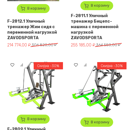
В корзину
В корзину
F-2811.1 Уличный
F-2812.1 Уличный
тренажер Бицепс-
тренажер Жим сидя с
машина с переменной
переменной нагрузкой
нагрузкой
ZAVODSPORTA
ZAVODSPORTA
Первоначальная цена составляла 306 820,00 ₽.
Текущая цена: 214 774,00 ₽.
Первоначальная цена составля
Текущая цена: 255 185,00 ₽.
214 774,00
₽
306 820,00
₽
255 185,00
₽
364 550,00
₽
Скидка -30%
Скидка -30%
В корзину
В корзину
F-2809.1 Уличный