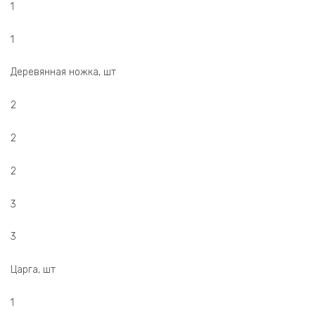
1
1
Деревянная ножка, шт
2
2
2
3
3
Царга, шт
1