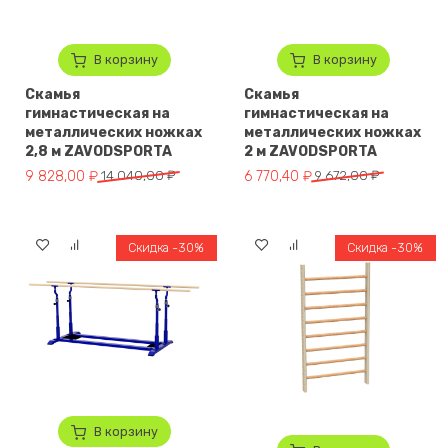
В корзину
В корзину
Скамья
Скамья
гимнастическая на
гимнастическая на
металлических ножках
металлических ножках
2,8 м ZAVODSPORTA
2 м ZAVODSPORTA
Первоначальная цена составляла 14 040,00 ₽.
Текущая цена: 9 828,00 ₽.
Первоначальная цена составля
Текущая цена: 6 770,40 ₽.
9 828,00
₽
14 040,00
₽
6 770,40
₽
9 672,00
₽
Скидка -30%
Скидка -30%
В корзину