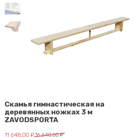
Скамья гимнастическая на
деревянных ножках 3 м
ZAVODSPORTA
Первоначальная цена составляла 16 640,00 ₽.
Текущая цена: 11 648,00 ₽.
11 648,00
₽
16 640,00
₽