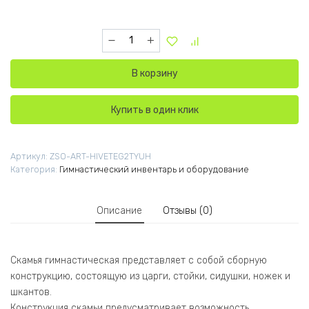
Количество товара Скамья гимнастическая 
В корзину
Купить в один клик
Артикул:
ZSO-ART-HIVETEG2TYUH
Категория:
Гимнастический инвентарь и оборудование
Описание
Отзывы (0)
Скамья гимнастическая представляет с собой сборную
конструкцию, состоящую из царги, стойки, сидушки, ножек и
шкантов.
Конструкция скамьи предусматривает возможность