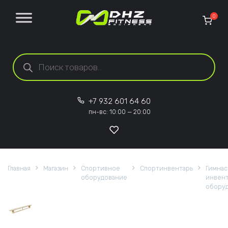
Перейти к содержанию
0
Поиск товаров
+7 932 601 64 60
пн-вс: 10:00 — 20:00
Главная
Магазин
Спортивное
Спортинвентарь
Гимнас
оборудование
инвент
обору