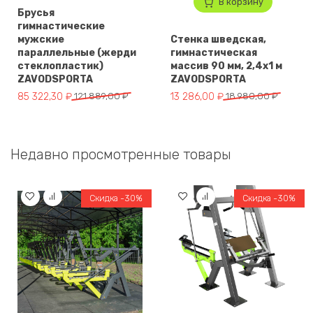
В корзину
Брусья
гимнастические
мужские
Стенка шведская,
параллельные (жерди
гимнастическая
стеклопластик)
массив 90 мм, 2,4х1 м
ZAVODSPORTA
ZAVODSPORTA
Первоначальная цена составляла 121 889,00 ₽.
Текущая цена: 85 322,30 ₽.
Первоначальная цена составля
Текущая цена: 13 286,00 ₽.
85 322,30
₽
121 889,00
₽
13 286,00
₽
18 980,00
₽
Недавно просмотренные товары
Скидка -30%
Скидка -30%