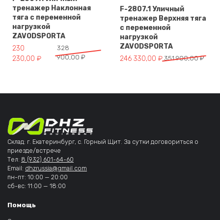
тренажер Наклонная
F-2807.1 Уличный
тяга с переменной
тренажер Верхняя тяга
нагрузкой
с переменной
ZAVODSPORTA
нагрузкой
ZAVODSPORTA
Первоначальная цена составляла 328 900,00 ₽.
Текущая цена: 230 230,00 ₽.
230
328
900,00
₽
Первоначальная цена составля
Текущая цена: 246 330,00 ₽.
230,00
₽
246 330,00
₽
351 900,00
₽
Склад: г. Екатеринбург, с. Горный Щит. За сутки договориться о
приезде/встрече
Тел:
8 (932) 601-64-60
Email:
dhzrussia@gmail.com
пн-пт: 10:00 — 20:00
сб-вс: 11:00 — 18:00
Помощь