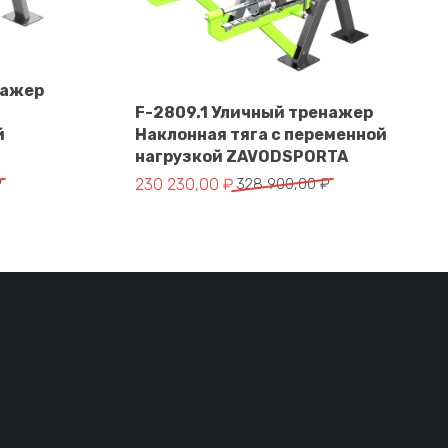
нажер
F-2809.1 Уличный тренажер
й
Наклонная тяга с переменной
В корзину
нагрузкой ZAVODSPORTA
тавляла 364 550,00 ₽.
 ₽.
Первоначальная цена составляла 328 900
Текущая цена: 230 230,00 ₽.
₽
230 230,00
₽
328 900,00
₽