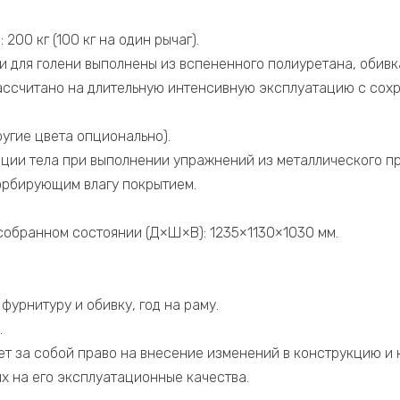
200 кг (100 кг на один рычаг).
и для голени выполнены из вспененного полиуретана, обивк
ассчитано на длительную интенсивную эксплуатацию с сох
ругие цвета опционально).
ации тела при выполнении упражнений из металлического п
орбирующим влагу покрытием.
собранном состоянии (Д×Ш×В): 1235×1130×1030 мм.
 фурнитуру и обивку, год на раму.
.
ет за собой право на внесение изменений в конструкцию и
х на его эксплуатационные качества.