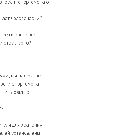
зноса и спортсмена от
чает человеческий
йное порошковое
и структурной
зями для надежного
ности спортсмена.
ащиты рамы от
лы.
теля для хранения
телей установлены