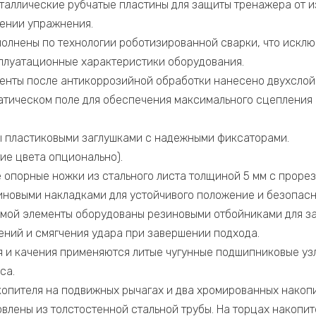
таллические рубчатые пластины для защиты тренажера от и
ении упражнения.
олнены по технологии роботизированной сварки, что исклю
плуатационные характеристики оборудования.
енты после антикоррозийной обработки нанесено двухсло
атическом поле для обеспечения максимального сцепления 
 пластиковыми заглушками с надежными фиксаторами.
гие цвета опционально).
 опорные ножки из стального листа толщиной 5 мм с проре
зиновыми накладками для устойчивого положение и безопас
мой элементы оборудованы резиновыми отбойниками для з
ний и смягчения удара при завершении подхода.
я и качения применяются литые чугунные подшипниковые уз
са.
опителя на подвижных рычагах и два хромированных накопи
овлены из толстостенной стальной трубы. На торцах накопи