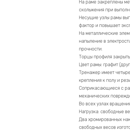
На раме закреплены ме
скольжения при выполн
Несущие узлы рамы вып
фактор и повышает экс
На металлические элем
напыление в электрост
прочности.
Торцы профиля закрыты
Цвет рамы: графит (дру
Тренажер имеет четыре
крепления к полу и ре
Соприкасающиеся с ра
механических поврежде
Во всех узлах вращени
Нагрузка: свободные ве
Два хромированных нак
свободных весов изгот