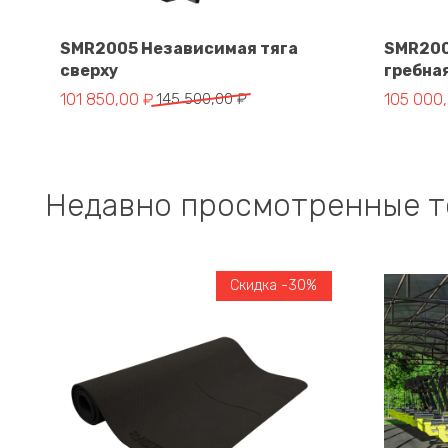
SMR2005 Независимая тяга
SMR200
сверху
гребная
В корзину
Первоначальная цена составляла 145 500,00 ₽.
Текущая цена: 101 850,00 ₽.
Первонач
Текущая 
101 850,00
₽
145 500,00
₽
105 000
Недавно просмотренные 
Скидка -30%