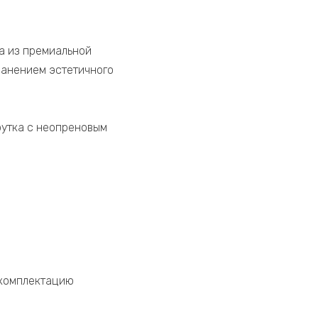
а из премиальной
ранением эстетичного
рутка с неопреновым
 комплектацию