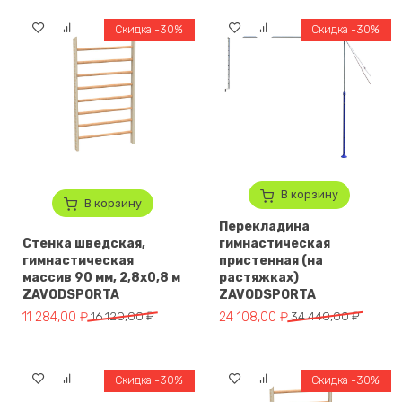
Скидка -30%
Скидка -30%
В корзину
В корзину
Перекладина
Стенка шведская,
гимнастическая
гимнастическая
пристенная (на
массив 90 мм, 2,8х0,8 м
растяжках)
ZAVODSPORTA
ZAVODSPORTA
Первоначальная цена составляла 16 120,00 ₽.
Текущая цена: 11 284,00 ₽.
Первоначальная цена составля
Текущая цена: 24 108,00 ₽.
11 284,00
₽
16 120,00
₽
24 108,00
₽
34 440,00
₽
Скидка -30%
Скидка -30%