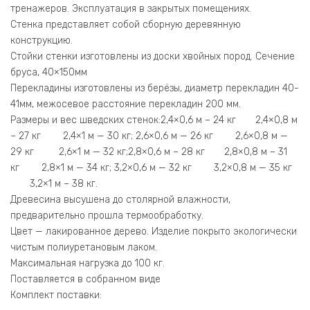
тренажеров. Эксплуатация в закрытых помещениях.
Стенка представляет собой сборную деревянную
конструкцию.
Стойки стенки изготовлены из доски хвойных пород. Сечение
бруса, 40×150мм
Перекладины изготовлены из берёзы, диаметр перекладин 40-
41мм, межосевое расстояние перекладин 200 мм.
Размеры и вес шведских стенок:2,4×0,6 м – 24 кг 2,4×0,8 м
– 27 кг 2,4×1 м — 30 кг; 2,6×0,6 м — 26 кг 2,6×0,8 м —
29 кг 2,6×1 м — 32 кг;2,8×0,6 м – 28 кг 2,8×0,8 м – 31
кг 2,8×1 м — 34 кг; 3,2×0,6 м — 32 кг 3,2×0,8 м — 35 кг
3,2×1 м – 38 кг.
Древесина высушена до столярной влажности,
предварительно прошла термообработку.
Цвет — лакированное дерево. Изделие покрыто экологически
чистым полиуретановым лаком.
Максимальная нагрузка до 100 кг.
Поставляется в собранном виде
Комплект поставки: