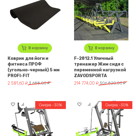
В корзину
В корзину
Коврик для йоги и
F-2812.1 Уличный
фитнеса ПРОФ
тренажер Жим сидя с
(угольно-черный) 5 мм
переменной нагрузкой
PROFI-FIT
ZAVODSPORTA
Первоначальная цена составляла 3 688,00 ₽.
Текущая цена: 2 581,60 ₽.
Первоначальная цена составл
Текущая цена: 214 774,00 ₽.
2 581,60
₽
3 688,00
₽
214 774,00
₽
306 820,00
₽
Скидка -30%
Скидка -30%