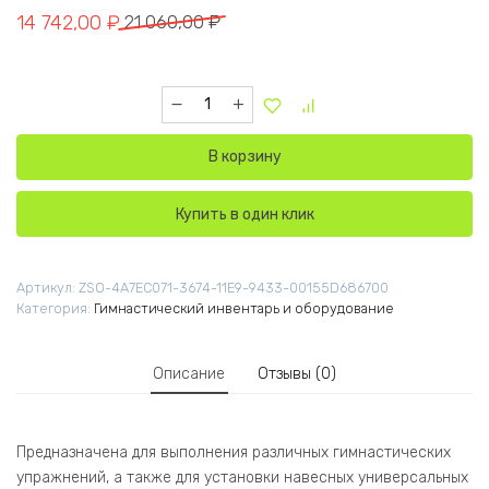
Первоначальная цена составляла 21 060,00 ₽.
Текущая цена: 14 742,00 ₽.
14 742,00
₽
21 060,00
₽
Количество товара Стенка шведская, гимнас
В корзину
Купить в один клик
Артикул:
ZSO-4A7EC071-3674-11E9-9433-00155D686700
Категория:
Гимнастический инвентарь и оборудование
Описание
Отзывы (0)
Предназначена для выполнения различных гимнастических
упражнений, а также для установки навесных универсальных