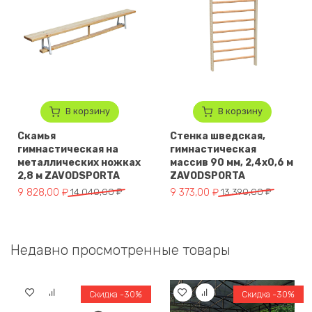
В корзину
В корзину
Скамья
Стенка шведская,
гимнастическая на
гимнастическая
металлических ножках
массив 90 мм, 2,4х0,6 м
2,8 м ZAVODSPORTA
ZAVODSPORTA
Первоначальная цена составляла 14 040,00 ₽.
Текущая цена: 9 828,00 ₽.
Первоначальная цена составля
Текущая цена: 9 373,00 ₽.
9 828,00
₽
14 040,00
₽
9 373,00
₽
13 390,00
₽
Недавно просмотренные товары
Скидка -30%
Скидка -30%