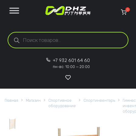
Перейти к содержанию
0
Поиск товаров
+7 932 601 64 60
пн-вс: 10:00 — 20:00
Главная
Магазин
Спортивное
Спортинвентарь
Гимнас
оборудование
инвент
обору