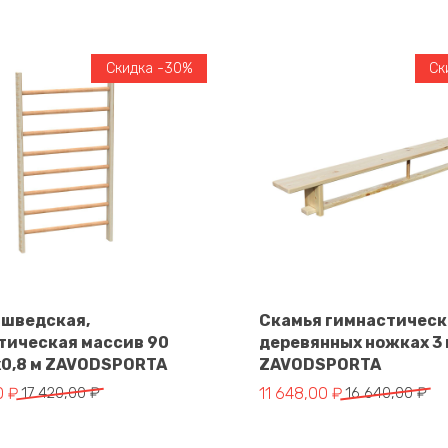
Скидка -30%
Ск
 шведская,
Скамья гимнастическ
тическая массив 90
деревянных ножках 3 
В корзину
В корзину
2х0,8 м ZAVODSPORTA
ZAVODSPORTA
альная цена составляла 17 420,00 ₽.
цена: 12 194,00 ₽.
Первоначальная цена сос
Текущая цена: 11 648,00 
0
₽
17 420,00
₽
11 648,00
₽
16 640,00
₽