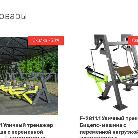
товары
Скидка -30%
Ск
F-2811.1 Уличный тре
.1 Уличный тренажер
Бицепс-машина с
В корзину
дя с переменной
переменной нагрузко
В корзину