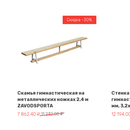
Скидка -30%
Скамья гимнастическая на
Стенка
металлических ножках 2,4 м
гимнас
В корзину
ZAVODSPORTA
мм, 3,
Первоначальная цена составляла 11 232,00 ₽.
Текущая цена: 7 862,40 ₽.
Первонач
Текущая 
7 862,40
₽
11 232,00
₽
12 194,0