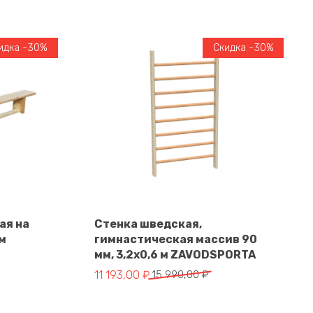
идка -30%
Скидка -30%
ая на
Стенка шведская,
м
гимнастическая массив 90
В корзину
мм, 3,2х0,6 м ZAVODSPORTA
тавляла 16 640,00 ₽.
₽.
Первоначальная цена составляла 15 990,0
Текущая цена: 11 193,00 ₽.
11 193,00
₽
15 990,00
₽