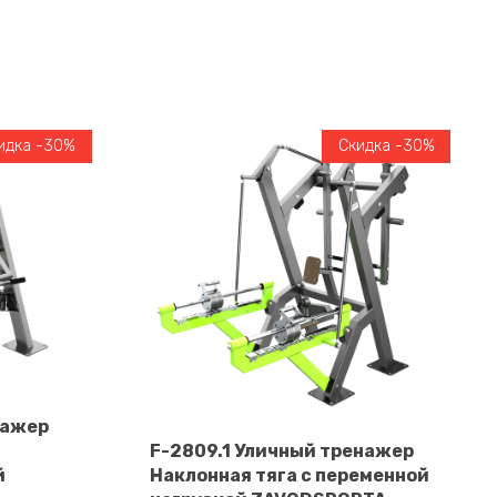
идка -30%
Скидка -30%
нажер
F-2809.1 Уличный тренажер
й
Наклонная тяга с переменной
В корзину