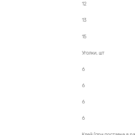
12
13
15
Уголки, шт
6
6
6
6
Клей (при поставке в р