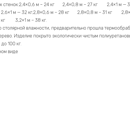
 стенок:2,4×0,6 м – 24 кг 2,4×0,8 м – 27 кг 2,4×1 м — 30
×1 м — 32 кг;2,8×0,6 м – 28 кг 2,8×0,8 м – 31 кг 2,8×1 м
 кг 3,2×1 м – 38 кг.
 столярной влажности, предварительно прошла термообраб
ерево. Изделие покрыто экологически чистым полиуретанов
до 100 кг.
ном виде