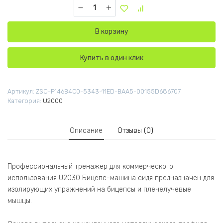
Количество товара U2030 Бицепс-машина си
В корзину
Купить в один клик
Артикул:
ZSO-F146B4C0-5343-11ED-BAA5-00155D686707
Категория:
U2000
Описание
Отзывы (0)
Профессиональный тренажер для коммерческого
использования U2030 Бицепс-машина сидя предназначен для
изолирующих упражнений на бицепсы и плечелучевые
мышцы.