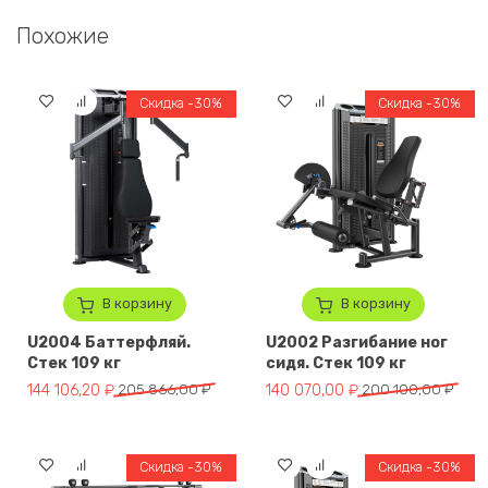
Похожие
Скидка -30%
Скидка -30%
В корзину
В корзину
U2004 Баттерфляй.
U2002 Разгибание ног
Стек 109 кг
сидя. Стек 109 кг
Первоначальная цена составляла 205 866,00 ₽.
Текущая цена: 144 106,20 ₽.
Первоначальная цена составля
Текущая цена: 140 070,00 ₽.
144 106,20
₽
205 866,00
₽
140 070,00
₽
200 100,00
₽
Скидка -30%
Скидка -30%