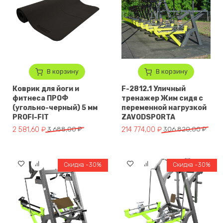
В корзину
В корзину
Коврик для йоги и
F-2812.1 Уличный
фитнеса ПРОФ
тренажер Жим сидя с
(угольно-черный) 5 мм
переменной нагрузкой
PROFI-FIT
ZAVODSPORTA
Первоначальная цена составляла 3 688,00 ₽.
Текущая цена: 2 581,60 ₽.
Первоначальная цена составл
Текущая цена: 214 774,00 ₽.
2 581,60
₽
3 688,00
₽
214 774,00
₽
306 820,00
₽
Скидка -30%
Скидка -30%