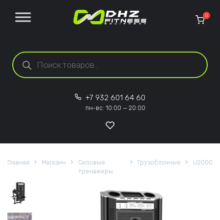
Перейти к содержанию
0
Поиск товаров
+7 932 601 64 60
пн-вс: 10:00 — 20:00
Главная
Магазин
Силовые
Грузоблочные
U2000
тренажеры