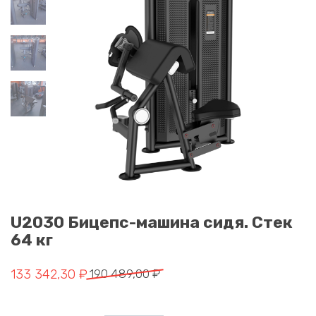
U2030 Бицепс-машина сидя. Стек
64 кг
Первоначальная цена составляла 190 489,00 ₽.
Текущая цена: 133 342,30 ₽.
133 342,30
₽
190 489,00
₽