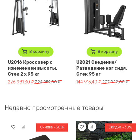
В корзину
В корзину
U2016 Кроссовер с
U2021 Сведение/
изменением высоты.
Разведение ног сидя.
Стек 2 x 95 кг
Стек 95 кг
Первоначальная цена составляла 324 259,00 ₽.
Текущая цена: 226 981,30 ₽.
Первоначальная цена составля
Текущая цена: 144 915,40 ₽.
226 981,30
₽
324 259,00
₽
144 915,40
₽
207 022,00
₽
Недавно просмотренные товары
Скидка -30%
Скидка -30%