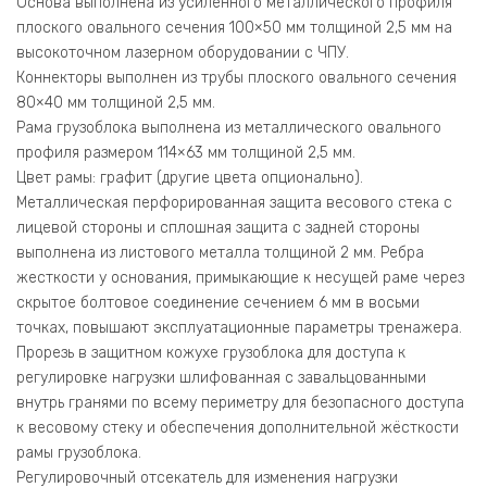
Основа выполнена из усиленного металлического профиля
плоского овального сечения 100×50 мм толщиной 2,5 мм на
высокоточном лазерном оборудовании с ЧПУ.
Коннекторы выполнен из трубы плоского овального сечения
80×40 мм толщиной 2,5 мм.
Рама грузоблока выполнена из металлического овального
профиля размером 114×63 мм толщиной 2,5 мм.
Цвет рамы: графит (другие цвета опционально).
Металлическая перфорированная защита весового стека с
лицевой стороны и сплошная защита с задней стороны
выполнена из листового металла толщиной 2 мм. Ребра
жесткости у основания, примыкающие к несущей раме через
скрытое болтовое соединение сечением 6 мм в восьми
точках, повышают эксплуатационные параметры тренажера.
Прорезь в защитном кожухе грузоблока для доступа к
регулировке нагрузки шлифованная с завальцованными
внутрь гранями по всему периметру для безопасного доступа
к весовому стеку и обеспечения дополнительной жёсткости
рамы грузоблока.
Регулировочный отсекатель для изменения нагрузки