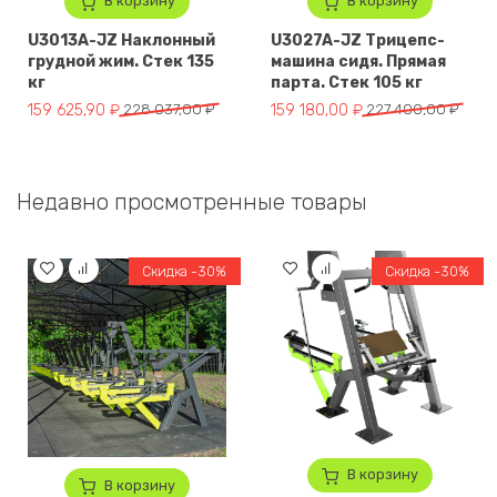
В корзину
В корзину
U3013A-JZ Наклонный
U3027A-JZ Трицепс-
грудной жим. Стек 135
машина сидя. Прямая
кг
парта. Стек 105 кг
Первоначальная цена составляла 228 037,00 ₽.
Текущая цена: 159 625,90 ₽.
Первоначальная цена составля
Текущая цена: 159 180,00 ₽.
159 625,90
₽
228 037,00
₽
159 180,00
₽
227 400,00
₽
Недавно просмотренные товары
Скидка -30%
Скидка -30%
В корзину
В корзину