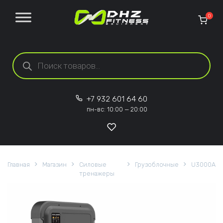
Перейти к содержанию
0
Поиск товаров
+7 932 601 64 60
пн-вс: 10:00 — 20:00
Главная
Магазин
Силовые
Грузоблочные
U3000A
тренажеры