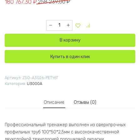
Первоначальная цена составляла 258 239,00 ₽.
Текущая цена: 180 767,30 ₽.
180 767,30
₽
258 239,00
₽
Количество товара U3026A-JZ Трицепс-маши
В корзину
Купить в один клик
Артикул:
ZSO-A3026-PETY6T
Категория:
U3000A
Описание
Отзывы (0)
Профессиональный тренажер выполнен из сверхпрочных
профильных труб 100*50*2,5мм с высококачественной
двухслойной технологией порошковой окраски.