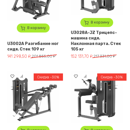
В корзину
В корзину
U3028A-JZ Трицепс-
машина сидя.
U3002A Разгибание ног
Наклонная парта. Стек
сидя. Стек 109 кг
105 кг
Первоначальная цена составляла 201 855,00 ₽.
Текущая цена: 141 298,50 ₽.
Первоначальная цена составля
Текущая цена: 152 131,70 ₽.
141 298,50
₽
201 855,00
₽
152 131,70
₽
217 331,00
₽
Скидка -30%
Скидка -30%