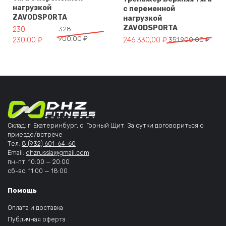
нагрузкой
с переменной
ZAVODSPORTA
нагрузкой
ZAVODSPORTA
Первоначальная цена составляла 328 900,00 ₽.
Текущая цена: 230 230,00 ₽.
230
328
900,00
₽
Первоначальная цена составля
Текущая цена: 246 330,00 ₽.
230,00
₽
246 330,00
₽
351 900,00
₽
Склад: г. Екатеринбург, с. Горный Щит. За сутки договориться о
приезде/встрече
Тел:
8 (932) 601-64-60
Email:
dhzrussia@gmail.com
пн-пт: 10:00 — 20:00
сб-вс: 11:00 — 18:00
Помощь
Оплата и доставка
Публичная оферта