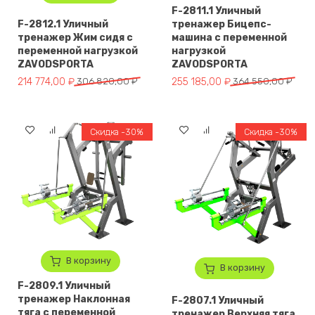
F-2811.1 Уличный
F-2812.1 Уличный
тренажер Бицепс-
тренажер Жим сидя с
машина с переменной
переменной нагрузкой
нагрузкой
ZAVODSPORTA
ZAVODSPORTA
Первоначальная цена составляла 306 820,00 ₽.
Текущая цена: 214 774,00 ₽.
Первоначальная цена составля
Текущая цена: 255 185,00 ₽.
214 774,00
₽
306 820,00
₽
255 185,00
₽
364 550,00
₽
Скидка -30%
Скидка -30%
В корзину
В корзину
F-2809.1 Уличный
тренажер Наклонная
F-2807.1 Уличный
тяга с переменной
тренажер Верхняя тяга