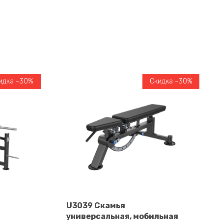
идка -30%
Скидка -30%
U3039 Скамья
универсальная, мобильная