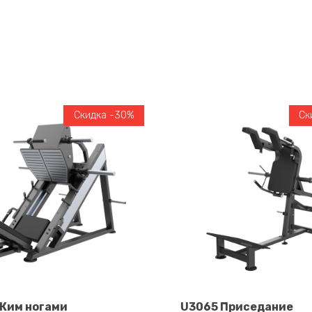
Скидка -30%
Ск
Жим ногами
U3065 Приседание