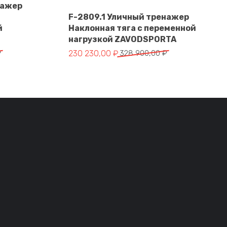
нажер
F-2809.1 Уличный тренажер
й
Наклонная тяга с переменной
В корзину
нагрузкой ZAVODSPORTA
тавляла 364 550,00 ₽.
 ₽.
Первоначальная цена составляла 328 900
Текущая цена: 230 230,00 ₽.
₽
230 230,00
₽
328 900,00
₽