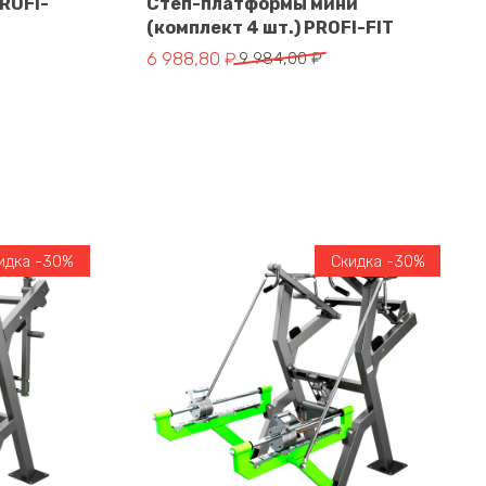
ROFI-
Степ-платформы мини
(комплект 4 шт.) PROFI-FIT
В корзину
тавляла 1 508,00 ₽.
.
Первоначальная цена составляла 9 984,00
Текущая цена: 6 988,80 ₽.
6 988,80
₽
9 984,00
₽
идка -30%
Скидка -30%