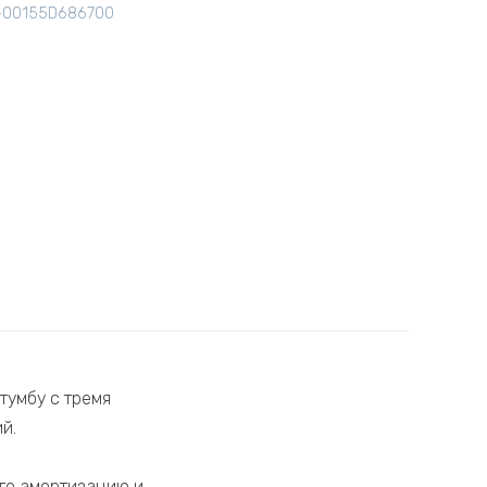
-00155D686700
тумбу с тремя
й.
го амортизацию и