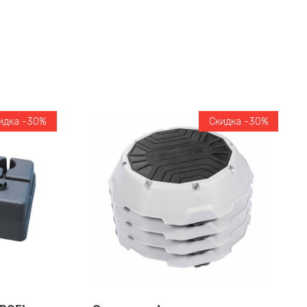
идка -30%
Скидка -30%