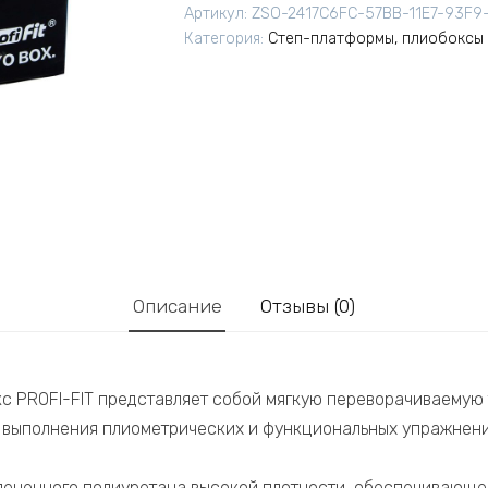
Артикул:
ZSO-2417C6FC-57BB-11E7-93F9
Категория:
Степ-платформы, плиобоксы
Описание
Отзывы (0)
с PROFI-FIT представляет собой мягкую переворачиваемую 
 выполнения плиометрических и функциональных упражнени
пененного полиуретана высокой плотности, обеспечивающе