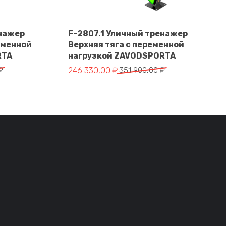
енажер
F-2807.1 Уличный тренажер
еменной
Верхняя тяга с переменной
В корзину
RTA
нагрузкой ZAVODSPORTA
тавляла 328 900,00 ₽.
 ₽.
Первоначальная цена составляла 351 900,
Текущая цена: 246 330,00 ₽.
₽
246 330,00
₽
351 900,00
₽