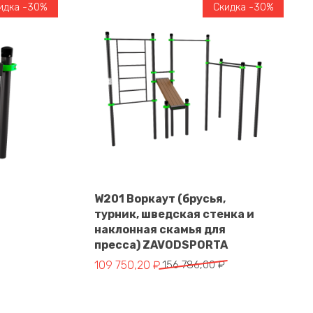
идка -30%
Скидка -30%
W201 Воркаут (брусья,
турник, шведская стенка и
В корзину
наклонная скамья для
пресса) ZAVODSPORTA
тавляла 63 331,00 ₽.
.
Первоначальная цена составляла 156 786,
Текущая цена: 109 750,20 ₽.
109 750,20
₽
156 786,00
₽