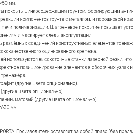
×50 мм.
ты покрыты цинкосодержащим грунтом, формирующим антик
 реакции компонентов грунта с металлом, и порошковой кра
в печи полимеризации. Шагреневое покрытие повышает уст
дениям и маскирует следы эксплуатации.
ь разъёмных соединений конструктивных элементов трена
сококачественного оцинкованного крепежа.
лей используются высокоточные станки лазерной резки, что
рректное позиционирование элементов в сборочных узлах и
 тренажёра.
графит (другие цвета опционально).
 (другие цвета опционально).
леный, матовый (другие цвета опционально).
2630 мм.
PORTA. Производитель оставляет за собой право (без предв