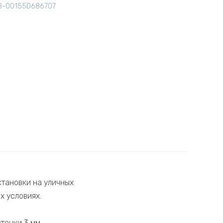
B-00155D686707
тановки на уличных
х условиях.
тенки 3 мм.