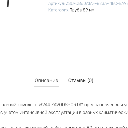
Артикул:
ZSO-DB60A1AF-823A-11EC-BA9
Категория:
Труба 89 мм
Описание
Отзывы (0)
нальный комплекс W244 ZAVODSPORTA* предназначен для ус
с учетом интенсивной эксплуатации в разных климатически
ены из металлической трубы диаметром 89 мм с толщиной с