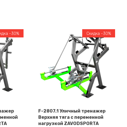
идка -30%
Скидка -30%
енажер
F-2807.1 Уличный тренажер
еменной
Верхняя тяга с переменной
В корзину
RTA
нагрузкой ZAVODSPORTA