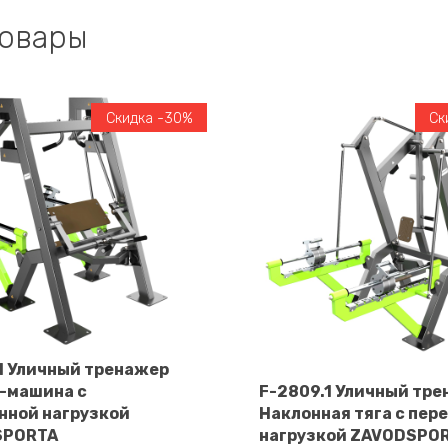
товары
Скидка -30%
Ск
.1 Уличный тренажер
-машина с
F-2809.1 Уличный тр
В корзину
нной нагрузкой
Наклонная тяга с пер
В корзину
SPORTA
нагрузкой ZAVODSPO