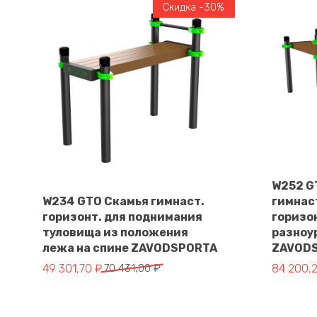
Скидка -30%
W252 G
W234 GTO Скамья гимнаст.
гимнас
горизонт. для поднимания
горизо
В корзину
туловища из положения
разноу
лежа на спине ZAVODSPORTA
ZAVOD
Первоначальная цена составляла 70 431,00 ₽.
Текущая цена: 49 301,70 ₽.
Первонач
Текущая 
49 301,70
₽
70 431,00
₽
84 200,