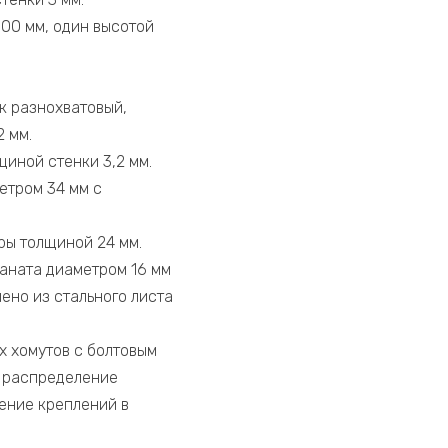
300 мм, один высотой
к разнохватовый,
 мм.
иной стенки 3,2 мм.
етром 34 мм с
ры толщиной 24 мм.
аната диаметром 16 мм
ено из стального листа
 хомутов с болтовым
е распределение
ение креплений в