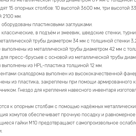
дят 15 опорных столбов: 10 высотой 3600 мм, три высотой 3
 2100 мм.
 оборудованы пластиковыми заглушками.
классические, в подъём и змеевик, шведские стенки, турни
еталлической трубы диаметром 34 мм с толщиной стенки 3,2
 выполнены из металлической трубы диаметром 42 мм с толщ
 для пресс-брусьев с основой из металлической трубы диам
м выполнены из HPL-пластика толщиной 12 мм.
ментами скалодрома выполнен из высококачественной фане
нены из пластика, закреплены при помощи армированного к
ником. Гнездо для крепления навесного инвентаря изготовл
тся к опорным столбам с помощью надёжных металлических
ция хомутов обеспечивает прочную посадку и равномерно
ящиеся гайки М10 предотвращают самопроизвольное ослабл
.