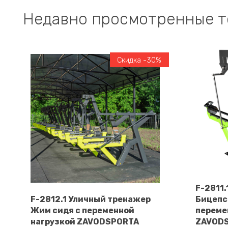
Недавно просмотренные 
Скидка -30%
F-2811
F-2812.1 Уличный тренажер
Бицепс
Жим сидя с переменной
переме
В корзину
нагрузкой ZAVODSPORTA
ZAVOD